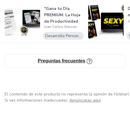
"Gana tu Día
D
PREMIUM: La Hoja
de Productividad
J
Juan Carlos illescas
para Lograr t...
Desarrollo Personal
Preguntas frecuentes
El contenido de este producto no representa la opinión de Hotmart.
Si ves informaciones inadecuadas,
denúncialas aquí