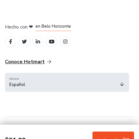
en Ciudad de México
en Bogotá
en Amsterdam
en Madrid
en Belo Horizonte
Hecho con
❤
Conoce Hotmart
Idioma
Español
FAQ
Términos
Privacidad
Cookies