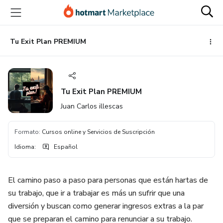
Ir
Ir
Ir
al
a
al
contenido
la
pie
principal
página
de
Tu Exit Plan PREMIUM
de
página
pago
Tu Exit Plan PREMIUM
Juan Carlos illescas
Formato
:
Cursos online y Servicios de Suscripción
Idioma
:
Español
El camino paso a paso para personas que están hartas de
su trabajo, que ir a trabajar es más un sufrir que una
diversión y buscan como generar ingresos extras a la par
que se preparan el camino para renunciar a su trabajo.