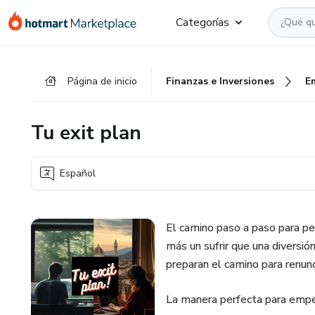
Ir
Ir
Ir
Categorías
al
a
al
contenido
la
pie
principal
página
de
Página de inicio
Finanzas e Inversiones
E
de
página
pago
Tu exit plan
Español
El camino paso a paso para per
más un sufrir que una diversió
preparan el camino para renunci
La manera perfecta para empez