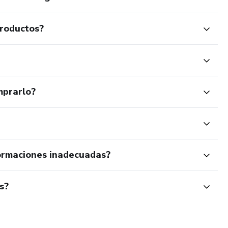
productos?
mprarlo?
ormaciones inadecuadas?
s?