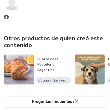
Otros productos de quien creó este
contenido
El Arte de la
L
Pastelería
C
Argentina:
Técnicas y Recetas
Cocina y Gastronomía
Clási...
Preguntas frecuentes