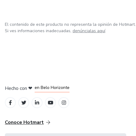
El contenido de este producto no representa la opinión de Hotmart.
Si ves informaciones inadecuadas,
denúncialas aquí
en Ciudad de México
en Bogotá
en Amsterdam
en Madrid
en Belo Horizonte
Hecho con
❤
Conoce Hotmart