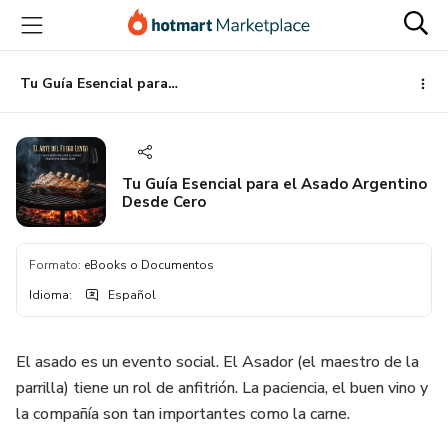
Ir
Ir
Ir
al
a
al
contenido
la
pie
principal
página
de
Tu Guía Esencial para el Asado Argentino Desde Cero
de
página
pago
Tu Guía Esencial para el Asado Argentino
Desde Cero
Formato
:
eBooks o Documentos
Idioma
:
Español
El asado es un evento social. El Asador (el maestro de la
parrilla) tiene un rol de anfitrión. La paciencia, el buen vino y
la compañía son tan importantes como la carne.