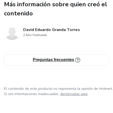
Más información sobre quien creó el
en solo 15 minutos al día
contenido
Tu hijo puede leer mejor
David Eduardo Granda Torres
en solo 15 minutos al día
2 Año Hotmarter
Tu hijo puede leer mejor
en solo 15 minutos al día
Preguntas frecuentes
Tu hijo puede leer mejor
en solo 15 minutos al día
El contenido de este producto no representa la opinión de Hotmart.
Si ves informaciones inadecuadas,
denúncialas aquí
Tu hijo puede leer mejor
en solo 15 minutos al día