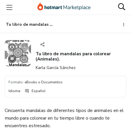
Ir
Ir
Ir
al
a
al
contenido
la
pie
principal
página
de
Tu libro de mandalas para colorear (Animales).
de
página
pago
Tu libro de mandalas para colorear
(Animales).
Karla García Sánchez
Formato
:
eBooks o Documentos
Idioma
:
Español
Cincuenta mandalas de diferentes tipos de animales en el
mundo para colorear en tu tiempo libre o cuando te
encuentres estresado.