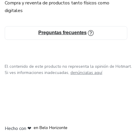
Compra y reventa de productos tanto físicos como
digitales
Preguntas frecuentes
El contenido de este producto no representa la opinión de Hotmart.
Si ves informaciones inadecuadas,
denúncialas aquí
en Ciudad de México
en Bogotá
en Amsterdam
en Madrid
en Belo Horizonte
Hecho con
❤