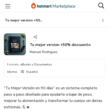
Ir
Ir
Ir
al
a
al
contenido
la
pie
principal
página
de
Tu mejor version +50% descuento
de
página
pago
Tu mejor version +50% descuento
Manuel Rodriguez
Formato
:
eBooks o Documentos
Idioma
:
Español
“Tu Mejor Versión en 90 días” es un sistema completo
paso a paso diseñado para ayudarte a bajar de peso,
mejorar tu alimentación y transformar tu cuerpo sin dietas
extremas. 💪🔥