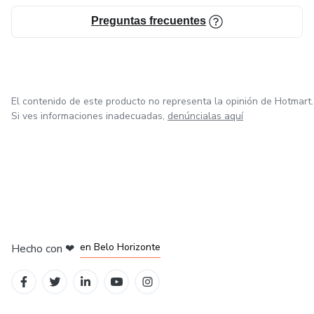
Preguntas frecuentes
El contenido de este producto no representa la opinión de Hotmart.
Si ves informaciones inadecuadas,
denúncialas aquí
en Ciudad de México
en Bogotá
en Amsterdam
en Madrid
en Belo Horizonte
Hecho con
❤