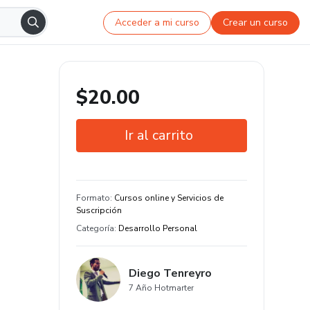
Acceder a mi curso
Crear un curso
$20.00
Ir al carrito
Garantía de 7 días
Estudia a tu manera y en cualquier
Formato
:
Cursos online y Servicios de
dispositivo
Suscripción
Categoría
:
Desarrollo Personal
Diego Tenreyro
7 Año Hotmarter