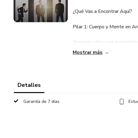
¿Qué Vas a Encontrar Aquí?
Pilar 1: Cuerpo y Mente en A
Aprende cómo una mentalidad p
ejercicio adecuado fortalece t
Mostrar más
Pilar 2: Guía Paso a Paso para 
Comienza sin agobios ni compli
Detalles
nuevo estilo de vida saludable
Garantía de 7 días
Estu
Pilar 3: Estrategias Efectivas 
Descubre cómo reprogramar tu
determinación.