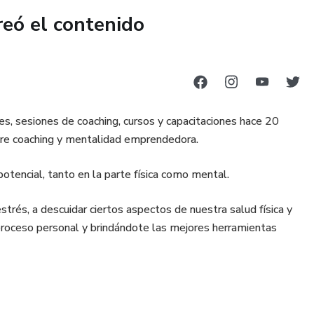
O:
reó el contenido
hatsApp para contenido diario y motivación constante.
sonal Online, donde definiremos tu plan de acción.
a personalizada con Inteligencia Artificial que te acompaña
es, sesiones de coaching, cursos y capacitaciones hace 20
obre coaching y mentalidad emprendedora.
rmación.
otencial, tanto en la parte física como mental.
truir la vida que realmente deseas!
trés, a descuidar ciertos aspectos de nuestra salud física y
roceso personal y brindándote las mejores herramientas