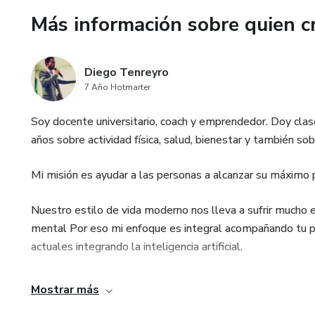
Bonos Exclusivos, De REGAL
Más información sobre quien c
1) Grupo VIP en Telegram o W
Diego Tenreyro
2) Una Sesión de Coaching Per
7 Año Hotmarter
3) Acceso a “Coach DT”, tu guí
Soy docente universitario, coach y emprendedor. Doy clas
24/7.
años sobre actividad física, salud, bienestar y también s
No postergues más tu transfo
Mi misión es ayudar a las personas a alcanzar su máximo p
¡Únete ahora y empieza a cons
Nuestro estilo de vida moderno nos lleva a sufrir mucho es
mental Por eso mi enfoque es integral acompañando tu p
actuales integrando la inteligencia artificial.
Mostrar más