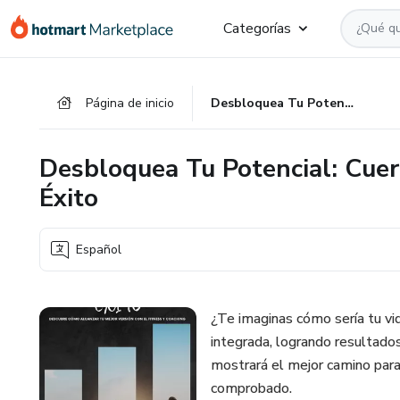
Ir
Ir
Ir
Categorías
al
a
al
contenido
la
pie
principal
página
de
Página de inicio
Desbloquea Tu Potencial: Cuerpo y Mente en Sinergia para el Éxito
de
página
pago
Desbloquea Tu Potencial: Cuer
Éxito
Español
¿Te imaginas cómo sería tu vi
integrada, logrando resultado
mostrará el mejor camino para 
comprobado.