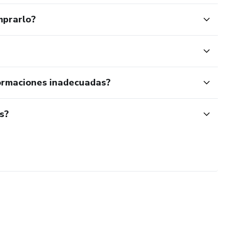
mprarlo?
ormaciones inadecuadas?
s?