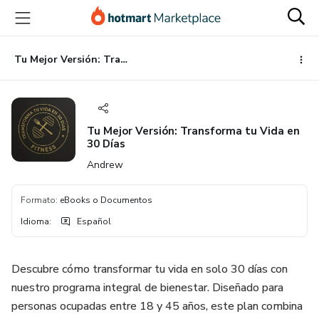
Ir
Ir
Ir
al
a
al
contenido
la
pie
principal
página
de
Tu Mejor Versión: Transforma tu Vida en 30 Días
de
página
pago
Tu Mejor Versión: Transforma tu Vida en
30 Días
Andrew
Formato
:
eBooks o Documentos
Idioma
:
Español
Descubre cómo transformar tu vida en solo 30 días con
nuestro programa integral de bienestar. Diseñado para
personas ocupadas entre 18 y 45 años, este plan combina