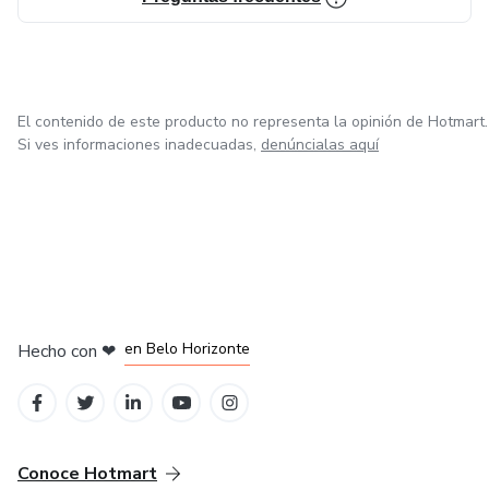
para que el negocio funcione mejor y venda más.
El contenido de este producto no representa la opinión de Hotmart.
Si ves informaciones inadecuadas,
denúncialas aquí
en Ciudad de México
en Bogotá
en Amsterdam
en Madrid
en Belo Horizonte
Hecho con
❤
Conoce Hotmart