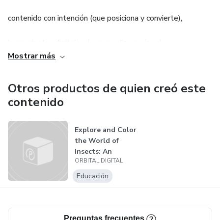
contenido con intención (que posiciona y convierte),
herramientas digitales (para medir y mejorar),
Mostrar más
y automatización (para que el negocio no dependa de estar
24/7 respondiendo).
Otros productos de quien creó este
contenido
¿El objetivo?
Que tu presencia digital deje de ser un “pendiente” y se
Explore and Color
the World of
convierta en un proceso estable que atrae, filtra, guía y
Insects: An
convierte.
ORBITAL DIGITAL
Educational Journ...
Educación
No hacemos marketing “por hacer”.
Diseñamos procesos que tienen sentido:
Preguntas frecuentes