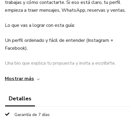
trabajas y cómo contactarte. Si eso está claro, tu perfil
empieza a traer mensajes, WhatsApp, reservas y ventas.
Lo que vas a lograr con esta guía:
Un perfil ordenado y fácil de entender (Instagram +
Facebook).
Una bio que explica tu propuesta y invita a escribirte.
Contenido con un plan simple (sin publicar “por publicar”).
Mostrar más
Textos (copys) y títulos listos para copiar y adaptar.
Detalles
Reglas de diseño sencillas para que todo se vea
Garantía de 7 días
profesional.