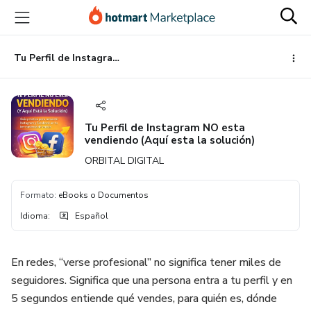
Ir
Ir
Ir
al
a
al
contenido
la
pie
principal
página
de
Tu Perfil de Instagram NO esta vendiendo (Aquí esta la solución)
de
página
pago
Tu Perfil de Instagram NO esta
vendiendo (Aquí esta la solución)
ORBITAL DIGITAL
Formato
:
eBooks o Documentos
Idioma
:
Español
En redes, “verse profesional” no significa tener miles de
seguidores. Significa que una persona entra a tu perfil y en
5 segundos entiende qué vendes, para quién es, dónde