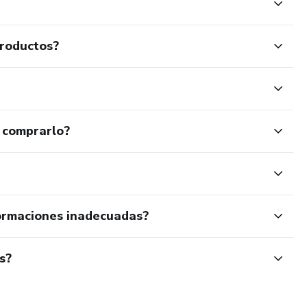
productos?
 comprarlo?
ormaciones inadecuadas?
s?