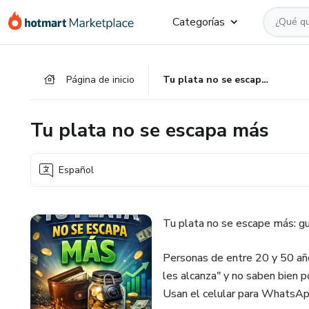
Ir
Ir
Ir
Categorías
al
a
al
contenido
la
pie
principal
página
de
Página de inicio
Tu plata no se escapa más
de
página
pago
Tu plata no se escapa más
Español
Tu plata no se escape más: guí
Personas de entre 20 y 50 añ
les alcanza" y no saben bien p
Usan el celular para WhatsAp