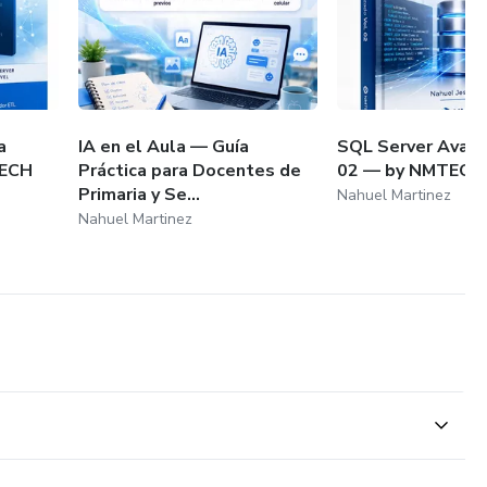
a
IA en el Aula — Guía
SQL Server Avanz
TECH
Práctica para Docentes de
02 — by NMTECH
Primaria y Se...
Nahuel Martinez
Nahuel Martinez