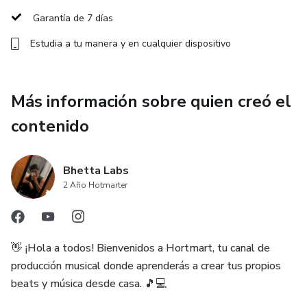
del curso principal Desbloquea tu Flow, y funciona como
Garantía de 7 días
puerta de entrada a ese programa más completo.
Estudia a tu manera y en cualquier dispositivo
Ideal para artistas, compositores y creadores de contenido
musical que buscan resultados rápidos y tangibles.
Más información sobre quien creó el
Un producto de alta conversión, fácil de consumir y
contenido
perfecto para el mercado de habla hispana.
Bhetta Labs
2 Año Hotmarter
👋 ¡Hola a todos! Bienvenidos a Hortmart, tu canal de
producción musical donde aprenderás a crear tus propios
beats y música desde casa. 🎵💻