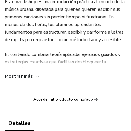
Este workshop es una introducción práctica al mundo de la
música urbana, diseñada para quienes quieren escribir sus
primeras canciones sin perder tiempo ni frustrarse. En
menos de dos horas, los alumnos aprenden los
fundamentos para estructurar, escribir y dar forma a letras
de rap, trap o reggaetón con un método claro y accesible.
El contenido combina teoría aplicada, ejercicios guiados y
estrategias creativas que facilitan desbloquear la
inspiración y desarrollar un estilo propio desde el primer
Mostrar más
día. No se requiere experiencia musical previa ni
herramientas profesionales.
El creador es productor y artista urbano con experiencia en
Acceder al producto comprado
orquesta y música moderna, lo que le da al taller una base
sólida tanto técnica como artística.
Detalles
“Desbloquea tu Inicio” forma parte del universo educativo