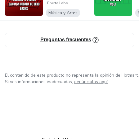
Bhetta Labs
Urba...
Música y Artes
Preguntas frecuentes
El contenido de este producto no representa la opinión de Hotmart.
Si ves informaciones inadecuadas,
denúncialas aquí
en Bogotá
en Amsterdam
en Madrid