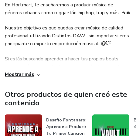
En Hortmart, te enseñaremos a producir música de
géneros urbanos como reggaetón, hip hop, trap y más. 🎶🔥
Nuestro objetivo es que puedas crear música de calidad
profesional utilizando Distintos DAW , sin importar si eres
principiante o experto en producción musical. 🎧💥
Si estás buscando aprender a hacer tus propios beats,
producir música y escribir tus canciones, ¡únete a nuestra
Mostrar más
comunidad y descubre todo lo que Hortmart tiene para
ofrecerte! 🚀🎹
Otros productos de quien creó este
contenido
Desafío Fontanero:
B
Aprende a Producir
B
Tu Primer Canción