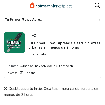
Ir
Ir
Ir
al
a
al
contenido
la
pie
principal
página
de
Tu Primer Flow : Aprende a escribir letras urbanas en menos de 2 horas
de
página
pago
Tu Primer Flow : Aprende a escribir letras
urbanas en menos de 2 horas
Bhetta Labs
Formato
:
Cursos online y Servicios de Suscripción
Idioma
:
Español
🎤 Desbloquea tu Inicio: Crea tu primera canción urbana en
menos de 2 horas