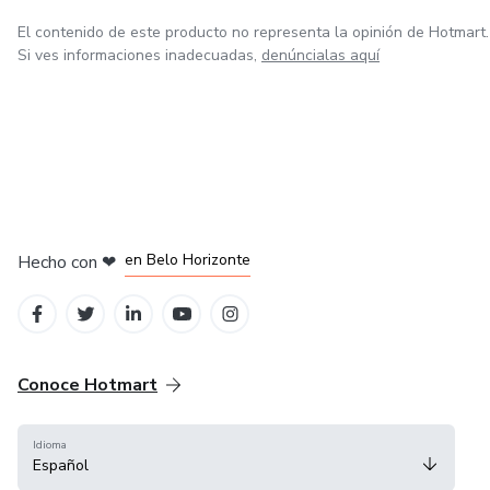
El contenido de este producto no representa la opinión de Hotmart.
Si ves informaciones inadecuadas,
denúncialas aquí
en Ciudad de México
en Bogotá
en Amsterdam
en Madrid
en Belo Horizonte
Hecho con
❤
Conoce Hotmart
Idioma
Español