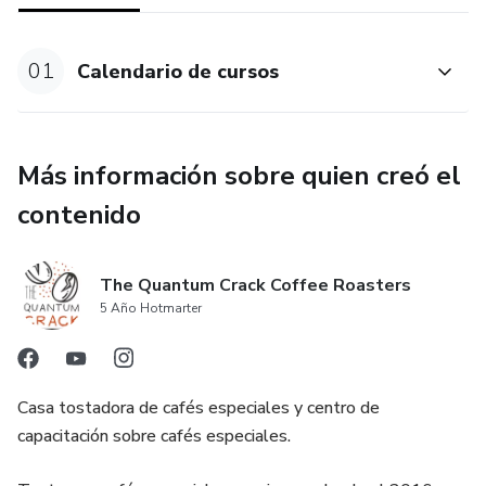
Los modulos son:
01
Calendario de cursos
Modulo 1. Define tu identidad como tostador/a.
Modulo 2. Aspectos y Accesorios necesarios para
comenzar a tostar.
Más información sobre quien creó el
contenido
Modulo 3. El tueste. Fases, proceso, variables y
parámetros.
The Quantum Crack Coffee Roasters
Modulo 4. Capacidad de tú equipo y tus primeras curvas.
5 Año Hotmarter
Modulo 5. Evaluación y Control (Café verde, defectos,
tueste de producción y muestras).
Casa tostadora de cafés especiales y centro de
capacitación sobre cafés especiales.