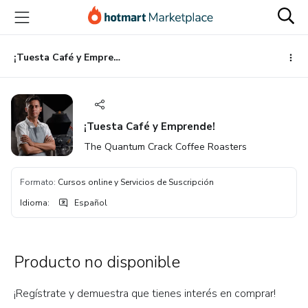
Ir
Ir
Ir
al
a
al
contenido
la
pie
principal
página
de
¡Tuesta Café y Emprende!
de
página
pago
¡Tuesta Café y Emprende!
The Quantum Crack Coffee Roasters
Formato
:
Cursos online y Servicios de Suscripción
Idioma
:
Español
Producto no disponible
¡Regístrate y demuestra que tienes interés en comprar!