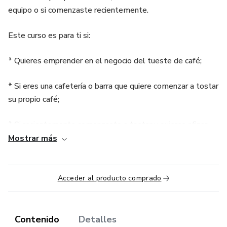
equipo o si comenzaste recientemente.
Este curso es para ti si:
* Quieres emprender en el negocio del tueste de café;
* Si eres una cafetería o barra que quiere comenzar a tostar
su propio café;
* Si recientemente comenzaste a tostar y quieres afinar
tus perfiles y proyecto;
Mostrar más
* Si eres productor y quieres tostar tu propio café.
Acceder al producto comprado
Durante 6 semanas vamos a ver 5 modulos del curso en
vivo y 4 Bonos extras 100% Gratuitos. Las clases
quedarán grabadas y podrás acceder por un año.
Contenido
Detalles