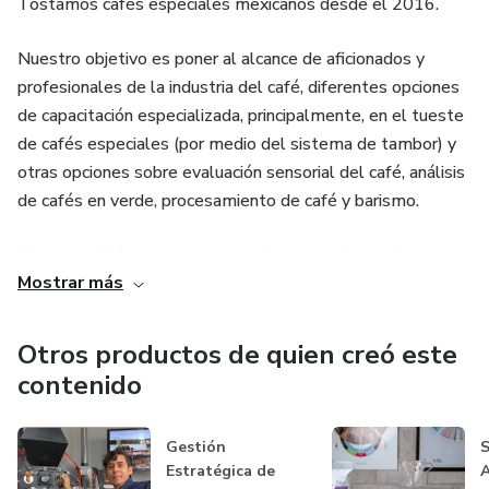
Tostamos cafés especiales mexicanos desde el 2016.
Nuestro objetivo es poner al alcance de aficionados y
profesionales de la industria del café, diferentes opciones
de capacitación especializada, principalmente, en el tueste
de cafés especiales (por medio del sistema de tambor) y
otras opciones sobre evaluación sensorial del café, análisis
de cafés en verde, procesamiento de café y barismo.
Nuestra misión es que consumidores y profesionales,
Mostrar más
redescubran la experiencia de beber café.
Otros productos de quien creó este
contenido
Gestión
S
Estratégica de