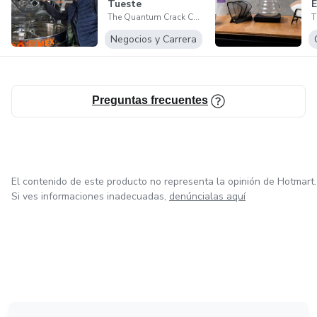
Tueste
E
The Quantum Crack Coffee Roasters
C
Negocios y Carrera
Preguntas frecuentes
El contenido de este producto no representa la opinión de Hotmart.
Si ves informaciones inadecuadas,
denúncialas aquí
en Bogotá
en Amsterdam
en Madrid