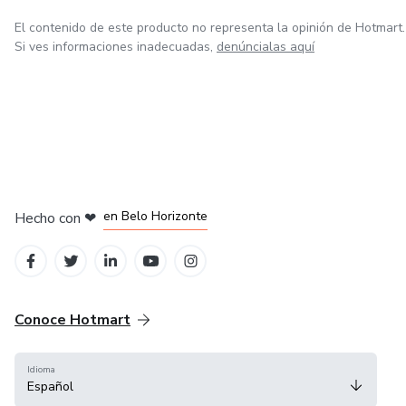
El contenido de este producto no representa la opinión de Hotmart.
Si ves informaciones inadecuadas,
denúncialas aquí
en Ciudad de México
en Bogotá
en Amsterdam
en Madrid
en Belo Horizonte
Hecho con
❤
Conoce Hotmart
Idioma
Español