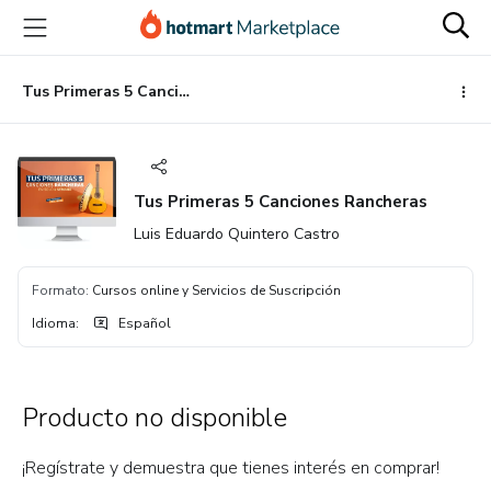
Ir
Ir
Ir
al
a
al
contenido
la
pie
principal
página
de
Tus Primeras 5 Canciones Rancheras
de
página
pago
Tus Primeras 5 Canciones Rancheras
Luis Eduardo Quintero Castro
Formato
:
Cursos online y Servicios de Suscripción
Idioma
:
Español
Producto no disponible
¡Regístrate y demuestra que tienes interés en comprar!