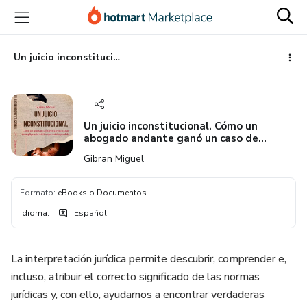
Ir
Ir
Ir
al
a
al
contenido
la
pie
principal
página
de
Un juicio inconstitucional. Cómo un abogado andante ganó un caso de negligencia médica que estaba perdido
de
página
pago
Un juicio inconstitucional. Cómo un
abogado andante ganó un caso de
negligencia médica que estaba perdido
Gibran Miguel
Formato
:
eBooks o Documentos
Idioma
:
Español
La interpretación jurídica permite descubrir, comprender e,
incluso, atribuir el correcto significado de las normas
jurídicas y, con ello, ayudarnos a encontrar verdaderas