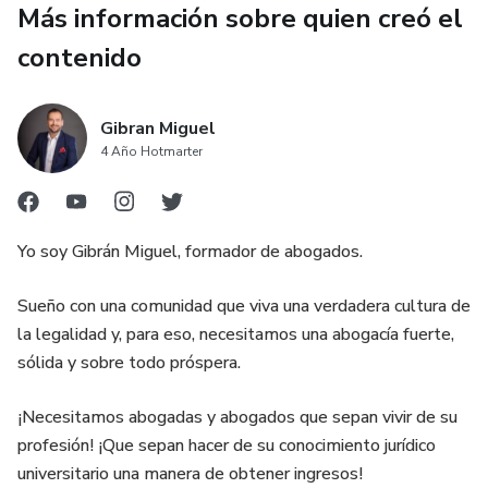
casos complicados y en cualquier otro, es encontrar qué
Más información sobre quien creó el
ventana podemos abrir para llegar al resultado deseado”.
contenido
Este libro es para ti si:
Gibran Miguel
● Te dedicas al ámbito jurídico.
4 Año Hotmarter
● Quieres encontrar nuevas estrategias para resolver casos
complicados.
Yo soy Gibrán Miguel, formador de abogados.
● Quieres informarte de las dificultades que puedes
encontrar en asuntos sobre negligencia médica.
Sueño con una comunidad que viva una verdadera cultura de
la legalidad y, para eso, necesitamos una abogacía fuerte,
● Quieres saber qué hacer si te enfrentas a situaciones
sólida y sobre todo próspera.
similares.
¡Necesitamos abogadas y abogados que sepan vivir de su
● Quieres identificar cómo la interpretación conforme
profesión! ¡Que sepan hacer de su conocimiento jurídico
puede ser una herramienta favorable para ganar un caso.
universitario una manera de obtener ingresos!