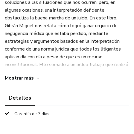
soluciones a las situaciones que nos ocurren; pero, en
algunas ocasiones, una interpretación deficiente
obstaculiza la buena marcha de un juicio. En este libro,
Gibrán Miguel nos relata cómo logró ganar un juicio de
negligencia médica que estaba perdido, mediante
estrategias y argumentos basados en la interpretación
conforme de una norma jurídica que todos los litigantes
aplican día con día a pesar de que es un recurso
inconstitucional. Ello sumado a un arduo trabajo que realizó
para lograr justicia completa e imparcial para su cliente.
Mostrar más
Deja que el autor te comparta nuevos conocimientos en
Litigio Civil y Constitucional. Adéntrate a descubrir una
Detalles
nueva manera de entender la ley que te permitirá
encontrar nuevas estrategias y argumentos para que
Garantía de 7 días
prevalezca la verdad histórica por encima de la verdad
formal. Como bien lo menciona el autor: “el objetivo, en los