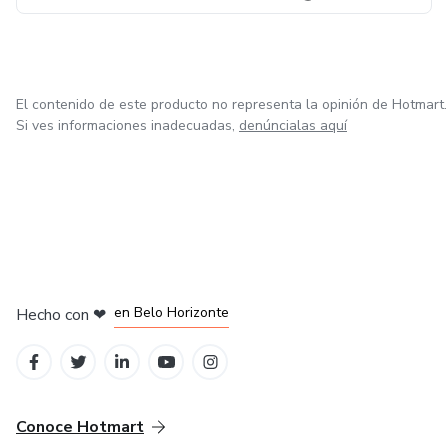
El contenido de este producto no representa la opinión de Hotmart.
Si ves informaciones inadecuadas,
denúncialas aquí
en Ciudad de México
en Bogotá
en Amsterdam
en Madrid
en Belo Horizonte
Hecho con
❤
Conoce Hotmart