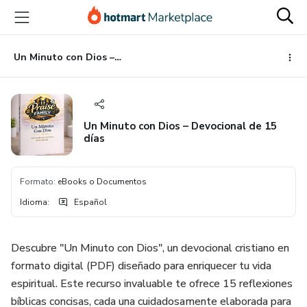
Ir
Ir
Ir
al
a
al
contenido
la
pie
principal
página
de
Un Minuto con Dios – Devocional de 15 días
de
página
pago
Un Minuto con Dios – Devocional de 15
días
Formato
:
eBooks o Documentos
Idioma
:
Español
Descubre "Un Minuto con Dios", un devocional cristiano en
formato digital (PDF) diseñado para enriquecer tu vida
espiritual. Este recurso invaluable te ofrece 15 reflexiones
bíblicas concisas, cada una cuidadosamente elaborada para