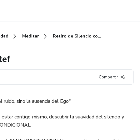
idad
Meditar
Retiro de Silencio con Durga Stef
tef
Compartir
el ruido, sino la ausencia del Ego"
star contigo mismo, descubrir la suavidad del silencio y
NCONDICIONAL