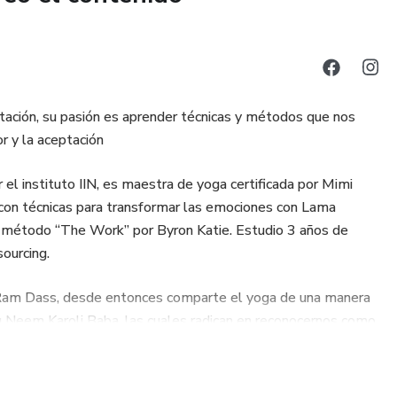
ación, su pasión es aprender técnicas y métodos que nos
r y la aceptación
el instituto IIN, es maestra de yoga certificada por Mimi
s con técnicas para transformar las emociones con Lama
 el método “The Work” por Byron Katie. Estudio 3 años de
ourcing.
l Ram Dass, desde entonces comparte el yoga de una manera
u Neem Karoli Baba, las cuales radican en reconocernos como
 Roma, Polanco y Santa Fe. Es formadora de maestros con