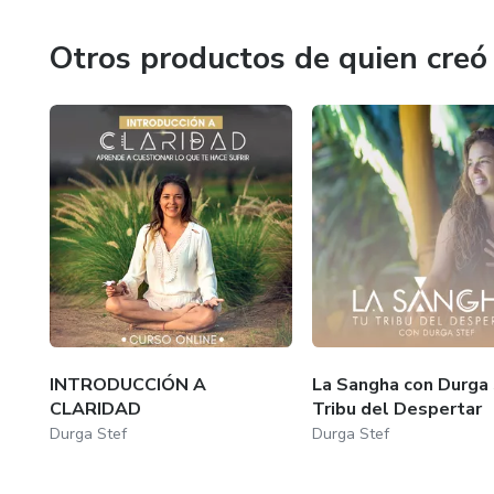
más de 300 maestros de su formación, participa en festiva
para sanar.
Otros productos de quien creó
Durga ama compartir su proceso y las enseñanzas de sus
un programa diseñado para compartir meditaciones, entrevi
INTRODUCCIÓN A
La Sangha con Durga 
CLARIDAD
Tribu del Despertar
Durga Stef
Durga Stef