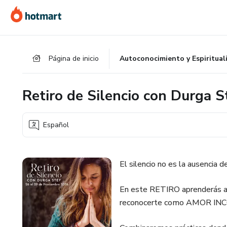
Ir
Ir
Ir
al
a
al
contenido
la
pie
principal
página
de
Página de inicio
Autoconocimiento y Espiritual
de
página
pago
Retiro de Silencio con Durga S
Español
El silencio no es la ausencia d
En este RETIRO aprenderás a e
reconocerte como AMOR I