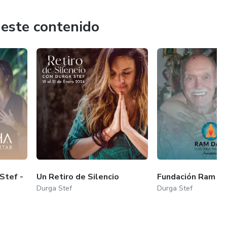
les nacionales e internacionales masivos y realiza retiros
 este contenido
 maestros a través de su Podcast: “Conversaciones del alma”
stas, tips y las historias que la han transformado.
Stef -
Un Retiro de Silencio
Fundación Ram D
Durga Stef
Durga Stef