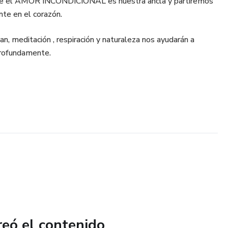
de el AMOR INCONDICIONAL es nuestra ancla y partiremos
nte en el corazón.
an, meditación , respiración y naturaleza nos ayudarán a
profundamente.
reó el contenido