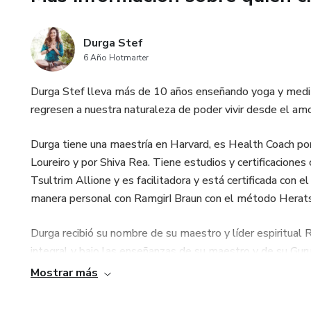
Durga Stef
6 Año Hotmarter
Durga Stef lleva más de 10 años enseñando yoga y medit
regresen a nuestra naturaleza de poder vivir desde el amo
Durga tiene una maestría en Harvard, es Health Coach por 
Loureiro y por Shiva Rea. Tiene estudios y certificacione
Tsultrim Allione y es facilitadora y está certificada con
manera personal con RamgirI Braun con el método Herats
Durga recibió su nombre de su maestro y líder espiritua
integral y bajo las enseñanzas de su maestro y de su Gur
amor incondicional.
Mostrar más
Fundó O2 Yoga México, una escuela con tres sucursales,