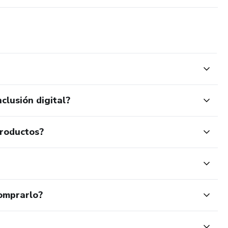
clusión digital?
productos?
omprarlo?