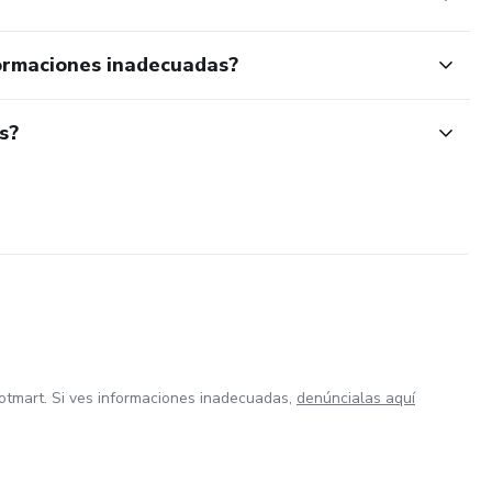
ormaciones inadecuadas?
s?
otmart. Si ves informaciones inadecuadas,
denúncialas aquí