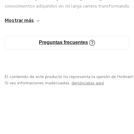
conocimientos adquiridos en mi larga carrera transformando
espacios tanto para vivir como para vender.
Mostrar más
Preguntas frecuentes
El contenido de este producto no representa la opinión de Hotmart.
Si ves informaciones inadecuadas,
denúncialas aquí
en Ciudad de México
en Bogotá
en Amsterdam
en Madrid