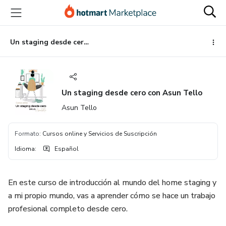
Ir
Ir
Ir
al
a
al
contenido
la
pie
principal
página
de
Un staging desde cero con Asun Tello
de
página
pago
Un staging desde cero con Asun Tello
Asun Tello
Formato
:
Cursos online y Servicios de Suscripción
Idioma
:
Español
En este curso de introducción al mundo del home staging y
a mi propio mundo, vas a aprender cómo se hace un trabajo
profesional completo desde cero.