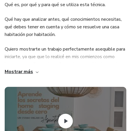
Qué es, por qué y para qué se utiliza esta técnica.
Qué hay que analizar antes, qué conocimientos necesitas,
qué debes tener en cuenta y cómo se resuelve una casa
habitación por habitación.
Quiero mostrarte un trabajo perfectamente asequible para
iniciarte, ya que que lo realicé en mis comienzos como
home stager. Es un piso reformado y amueblado con el
Mostrar más
que vas a poder descubrir todo el proceso de mi trabajo de
home staging, decisiones y resultado.
Voy a compartir contigo mi propio método, visión y manera
de hacer las cosas, para que puedas aplicarlo en tus
proyectos desde el primer día.
¡Vamos allá!