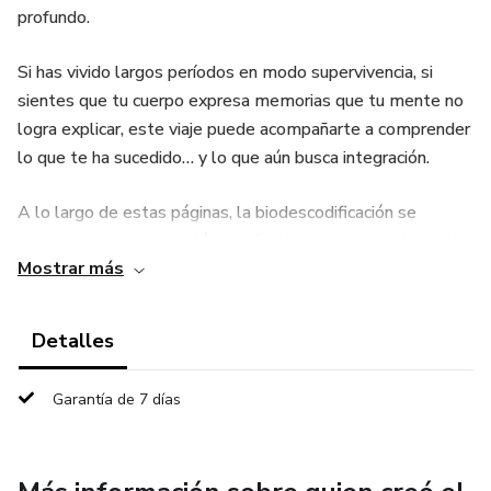
profundo.
Si has vivido largos períodos en modo supervivencia, si
sientes que tu cuerpo expresa memorias que tu mente no
logra explicar, este viaje puede acompañarte a comprender
lo que te ha sucedido… y lo que aún busca integración.
A lo largo de estas páginas, la biodescodificación se
presenta no como una técnica rígida, sino como un lenguaje
Mostrar más
de escucha entre la biología, la emoción y la historia
personal. Un recorrido que invita a observar el síntoma sin
juicio, a reconocer los conflictos vividos y a abrir espacio
Detalles
para una comprensión más amable del propio proceso.
Garantía de 7 días
Este ebook ofrece:
Una introducción clara y accesible a los fundamentos de la