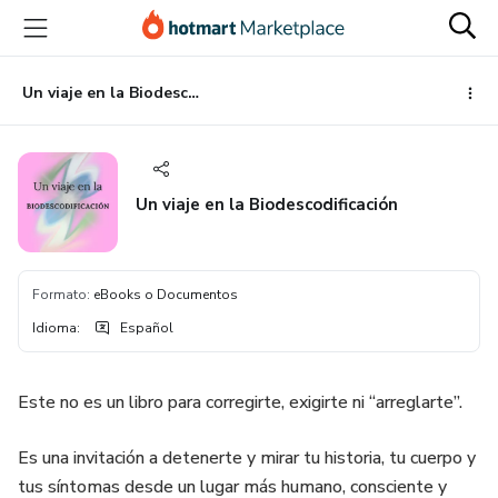
Ir
Ir
Ir
al
a
al
contenido
la
pie
principal
página
de
Un viaje en la Biodescodificación
de
página
pago
Un viaje en la Biodescodificación
Formato
:
eBooks o Documentos
Idioma
:
Español
Este no es un libro para corregirte, exigirte ni “arreglarte”.
Es una invitación a detenerte y mirar tu historia, tu cuerpo y
tus síntomas desde un lugar más humano, consciente y