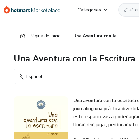
Ir
Ir
Ir
Categorías
al
a
al
contenido
la
pie
principal
página
de
Página de inicio
Una Aventura con la Escritura
de
página
pago
Una Aventura con la Escritura
Español
Una aventura con la escritura 
journaling una práctica diver
este espacio vas a poder agrade
llorar, reír, jugar, perdonar y t