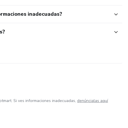
ormaciones inadecuadas?
s?
otmart. Si ves informaciones inadecuadas,
denúncialas aquí