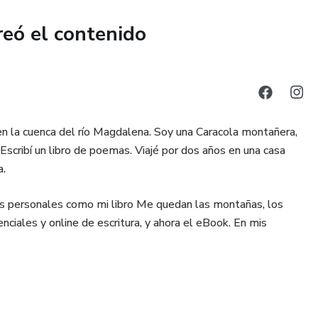
erte por aquí! ♡
reó el contenido
 en la cuenca del río Magdalena. Soy una Caracola montañera,
 Escribí un libro de poemas. Viajé por dos años en una casa
a.
os personales como mi libro Me quedan las montañas, los
iales y online de escritura, y ahora el eBook. En mis