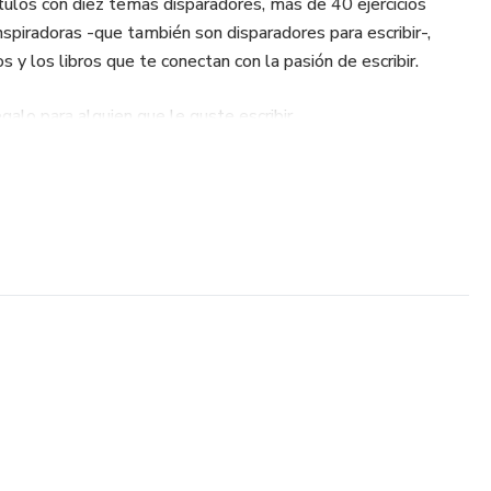
ítulos con diez temas disparadores, más de 40 ejercicios
inspiradoras -que también son disparadores para escribir-,
 y los libros que te conectan con la pasión de escribir.
egalo para alguien que le guste escribir.
RAS:
atro ejercicios más (o sea, en total 44)
co sobre la escritura, el journaling y cómo convertirlo en un
s y tipos de cuaderno que puedes usar para comenzar. Ambos
para motivarte.
reguntas para comenzar un diario”, o sea, más ideas para