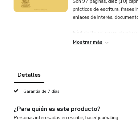
Son 97 páginas, diez (10) cap
prácticos de escritura, frases 
enlaces de interés, documentos
Fácil de llevar, un excelente r
Mostrar más
ADEMÁS DE MUCHOS EXT
- Un capítulo de Bonnus con cu
Detalles
- Un PDF donde te cuento un po
ritual en tu vida.
Garantía de 7 días
- Otro PDF con los materiale
¿Para quién es este producto?
PDFs tienen ejercicios extras 
Personas interesadas en escribir, hacer journaling
- Otro PDF que se llama “50 p
escribir ♡