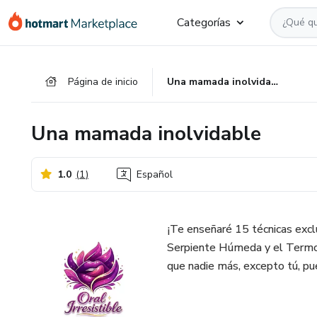
Ir
Ir
Ir
Categorías
al
a
al
contenido
la
pie
principal
página
de
Página de inicio
Una mamada inolvidable
de
página
pago
Una mamada inolvidable
1.0
(
1
)
Español
¡Te enseñaré 15 técnicas exclu
Serpiente Húmeda y el Termoc
que nadie más, excepto tú, pu