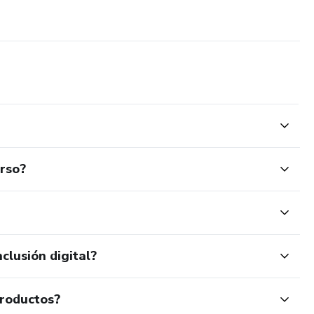
urso?
clusión digital?
productos?