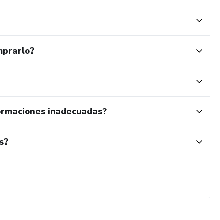
mprarlo?
ormaciones inadecuadas?
s?