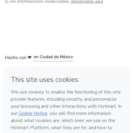
Si ves informaciones inadecuadas,
denúncialas aquí
en Bogotá
en Amsterdam
en Madrid
en Ciudad de México
Hecho con
❤
en Belo Horizonte
Conoce Hotmart
Idioma
Español