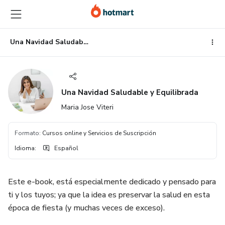
Ir
Ir
Ir
al
a
al
contenido
la
pie
principal
página
de
Una Navidad Saludable y Equilibrada
de
página
pago
Una Navidad Saludable y Equilibrada
Maria Jose Viteri
Formato
:
Cursos online y Servicios de Suscripción
Idioma
:
Español
Este e-book, está especialmente dedicado y pensado para
ti y los tuyos; ya que la idea es preservar la salud en esta
época de fiesta (y muchas veces de exceso).