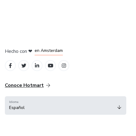
en Madrid
en Amsterdam
Hecho con
❤
en Belo Horizonte
en Ciudad de México
en Bogotá
Conoce Hotmart
Idioma
Español