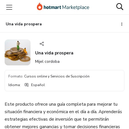
Ir
Ir
Ir
al
a
al
contenido
la
pie
principal
página
de
Una vida prospera
de
página
pago
Una vida prospera
Mijel cordoba
Formato
:
Cursos online y Servicios de Suscripción
Idioma
:
Español
Este producto ofrece una guía completa para mejorar tu
situación financiera y económica en el día a día. Aprenderás
estrategias efectivas de inversión que te permitirán
obtener mejores ganancias y tomar decisiones financieras