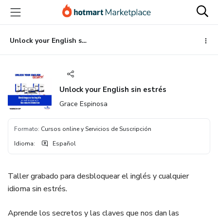
Ir
Ir
Ir
al
a
al
contenido
la
pie
principal
página
de
Unlock your English sin estrés
de
página
pago
Unlock your English sin estrés
Grace Espinosa
Formato
:
Cursos online y Servicios de Suscripción
Idioma
:
Español
Taller grabado para desbloquear el inglés y cualquier
idioma sin estrés.
Aprende los secretos y las claves que nos dan las