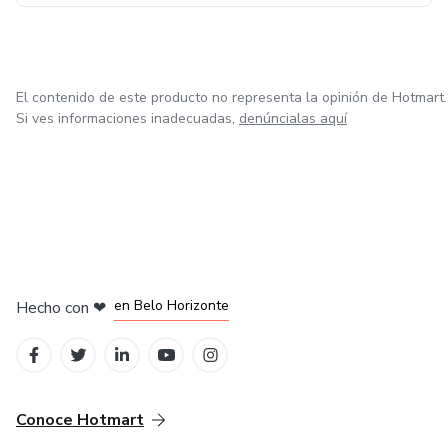
El contenido de este producto no representa la opinión de Hotmart.
Si ves informaciones inadecuadas,
denúncialas aquí
en Ciudad de México
en Bogotá
en Amsterdam
en Madrid
en Belo Horizonte
Hecho con
❤
Conoce Hotmart