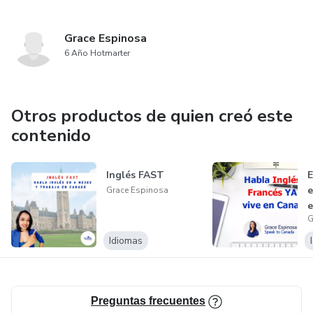
Grace Espinosa
6 Año Hotmarter
Otros productos de quien creó este
contenido
Inglés FAST
E
e
Grace Espinosa
e
G
Idiomas
Preguntas frecuentes