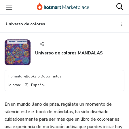
Ir
Ir
Ir
al
a
al
contenido
la
pie
principal
página
de
Universo de colores MANDALAS
de
página
pago
Universo de colores MANDALAS
Formato
:
eBooks o Documentos
Idioma
:
Español
En un mundo lleno de prisa, regálate un momento de
silencio este e-book de mándalas, ha sido diseñado
cuidadosamente para ser más que un libro de colorear es
una experiencia de motivación activa que puedes iniciar hoy