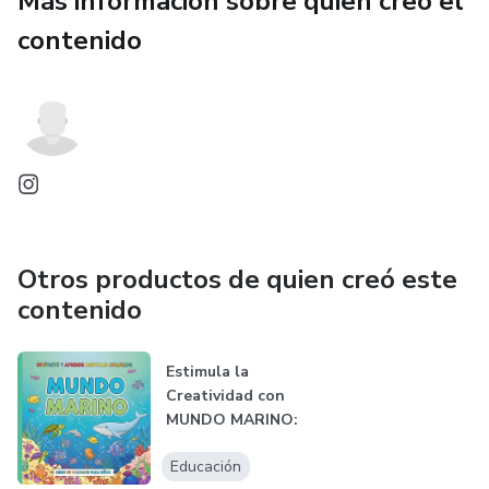
Más información sobre quien creó el
contenido
Otros productos de quien creó este
contenido
Estimula la
Creatividad con
MUNDO MARINO:
Un E-book
Educación
Interact...