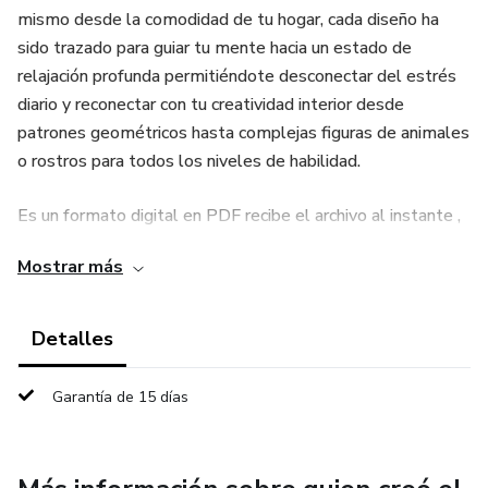
mismo desde la comodidad de tu hogar, cada diseño ha
sido trazado para guiar tu mente hacia un estado de
relajación profunda permitiéndote desconectar del estrés
diario y reconectar con tu creatividad interior desde
patrones geométricos hasta complejas figuras de animales
o rostros para todos los niveles de habilidad.
Es un formato digital en PDF recibe el archivo al instante ,
la mayor ventaja del formato es que si te encantó Un
Mostrar más
diseño en especial lo puedes imprimir las veces que
quieras y probar nuevo colores.
Detalles
Garantía de 15 días