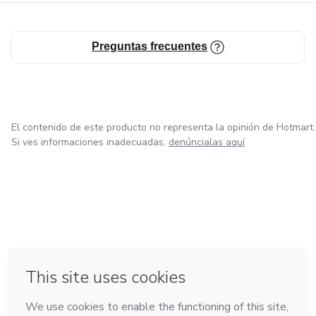
Preguntas frecuentes
El contenido de este producto no representa la opinión de Hotmart.
Si ves informaciones inadecuadas,
denúncialas aquí
en Ciudad de México
en Bogotá
en Amsterdam
en Madrid
en Belo Horizonte
Hecho con
❤