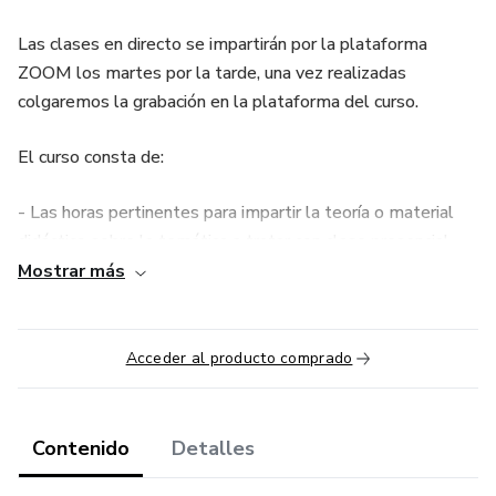
Las clases en directo se impartirán por la plataforma
ZOOM los martes por la tarde, una vez realizadas
colgaremos la grabación en la plataforma del curso.
El curso consta de:
- Las horas pertinentes para impartir la teoría o material
didáctico sobre la temática a tratar con clase presencial
online (generalmente serán de entre 2 a 3 horas)
Mostrar más
- Los ejercicios correspondientes para avanzar en la
práctica y aplicar lo aprendido
Acceder al producto comprado
- Curso SIENTE completo para expandir con las heridas de
infancia y emociones limitantes
Contenido
Detalles
- Tutorías individuales semanales para todos los alumnos