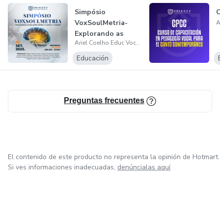
Exercício e mestrando em Science in Emergent
Simpósio
C
Technologies in Education (Miami University of Science and
VoxSoulMetria-
Technology).
Explorando as
Ariel Coelho Educ Vocal Ltda
Relações entre o
Canto...
Educación
Preguntas frecuentes
El contenido de este producto no representa la opinión de Hotmart.
Si ves informaciones inadecuadas,
denúncialas aquí