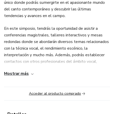
único donde podrás sumergirte en el apasionante mundo
del canto contemporáneo y descubrir las últimas
tendencias y avances en el campo.
En este simposio, tendrás la oportunidad de asistir a
conferencias magistrales, talleres interactivos y mesas
redondas donde se abordarán diversos temas relacionados
con la técnica vocal, el rendimiento escénico, la
interpretación y mucho más. Además, podrás establecer
contactos con otros profesionales del ámbito vocal,
compartir experiencias y enriquecer tu red de contactos.
Mostrar más
Ya sea que seas un cantante profesional, un profesor de
canto, un estudiante de música o simplemente alguien
Acceder al producto comprado
apasionado por la voz, este simposio te brindará
conocimientos valiosos y nuevas perspectivas para llevar
tu práctica vocal al siguiente nivel.