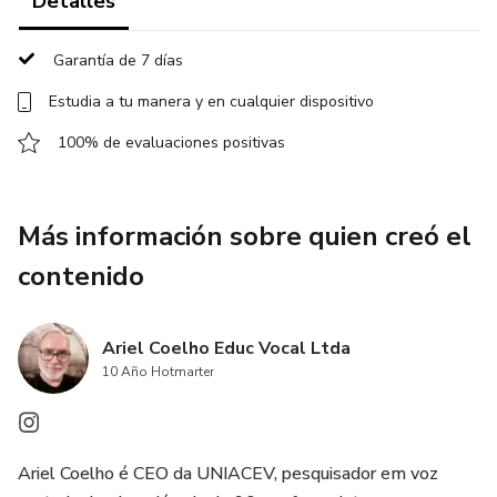
Detalles
No pierdas la oportunidad de formar parte de este evento
excepcional. Regístrate ahora y asegura tu lugar en el V
Garantía de 7 días
Simposio Iberoamericano de Canto Contemporáneo. Te
Estudia a tu manera y en cualquier dispositivo
esperamos con los brazos abiertos!
100% de evaluaciones positivas
Más información sobre quien creó el
contenido
Ariel Coelho Educ Vocal Ltda
10 Año Hotmarter
Ariel Coelho é CEO da UNIACEV, pesquisador em voz