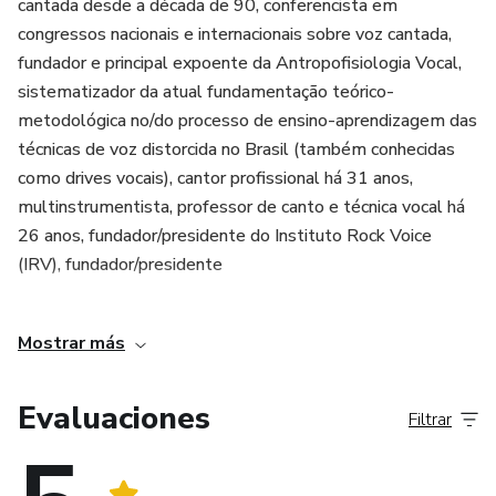
cantada desde a década de 90, conferencista em
congressos nacionais e internacionais sobre voz cantada,
fundador e principal expoente da Antropofisiologia Vocal,
sistematizador da atual fundamentação teórico-
metodológica no/do processo de ensino-aprendizagem das
técnicas de voz distorcida no Brasil (também conhecidas
como drives vocais), cantor profissional há 31 anos,
multinstrumentista, professor de canto e técnica vocal há
26 anos, fundador/presidente do Instituto Rock Voice
(IRV), fundador/presidente
do Instituto Brasileiro de Canto Contemporâneo (IBCC),
Mostrar más
diretor geral da Liga Iberoamericana de Pedagogia Vocal
(LIPV), membro da The Voice Foundation (EUA), da Pan
American Vocology Association (PAVA), da Sociedade
Evaluaciones
Filtrar
Brasileira de Fonoaudiologia (SBFa), da Fundação
Otorrinolaringologia (FORL), da Sociedade Brasileira para o
Progresso da Ciência (SBPC), da Associação Brasileira de