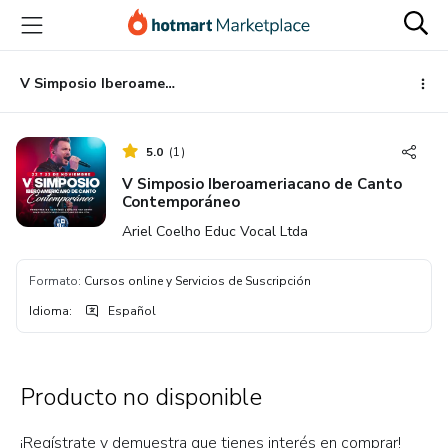
Ir
Ir
Ir
al
a
al
contenido
la
pie
principal
página
de
V Simposio Iberoameriacano de Canto Contemporáneo
de
página
pago
5.0
(
1
)
V Simposio Iberoameriacano de Canto
Contemporáneo
Ariel Coelho Educ Vocal Ltda
Formato
:
Cursos online y Servicios de Suscripción
Idioma
:
Español
Producto no disponible
¡Regístrate y demuestra que tienes interés en comprar!