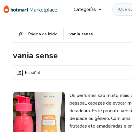
Ir
Ir
Ir
Categorías
al
a
al
contenido
la
pie
principal
página
de
Página de inicio
vania sense
de
página
pago
vania sense
Español
Os perfumes são muito mais d
pessoal, capazes de evocar m
duradoura. Este produto vers
de idade ou gênero. Com uma 
frutadas até amadeiradas e or