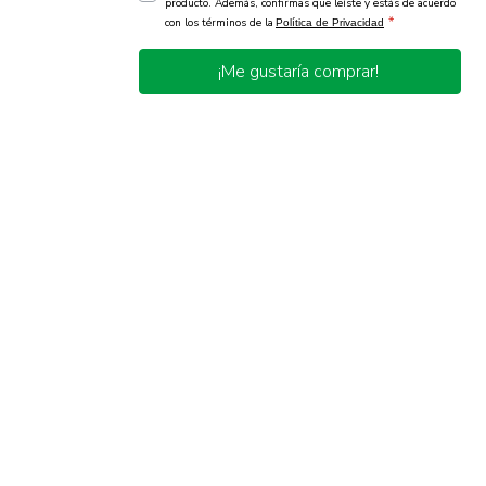
producto. Además, confirmas que leíste y estás de acuerdo
*
con los términos de la
Política de Privacidad
¡Me gustaría comprar!