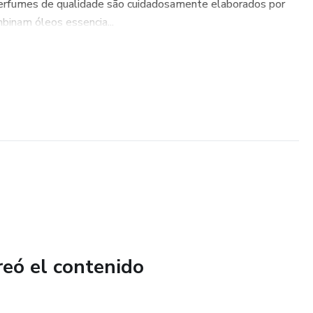
perfumes de qualidade são cuidadosamente elaborados por
binam óleos essencia...
reó el contenido