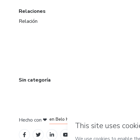
Relaciones
Relación
Sin categoría
en Ciudad de México
en Bogotá
en Amsterdam
en Madrid
en Belo Horizonte
Hecho con
❤
Conoce Hotmart