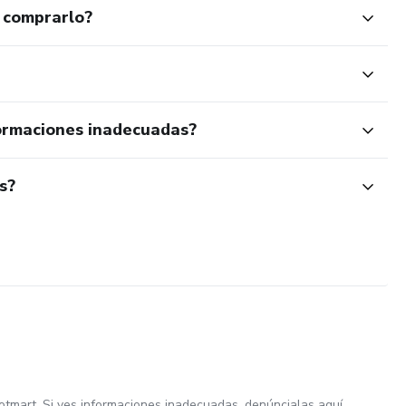
 comprarlo?
ormaciones inadecuadas?
s?
otmart. Si ves informaciones inadecuadas,
denúncialas aquí