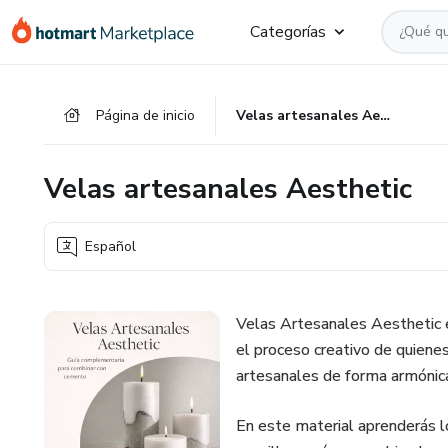
Ir
Ir
Ir
Categorías
al
a
al
contenido
la
pie
principal
página
de
Página de inicio
Velas artesanales Aesthetic
de
página
pago
Velas artesanales Aesthetic
Español
Velas Artesanales Aesthetic 
el proceso creativo de quiene
artesanales de forma armónica
En este material aprenderás l