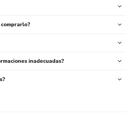
 comprarlo?
ormaciones inadecuadas?
s?