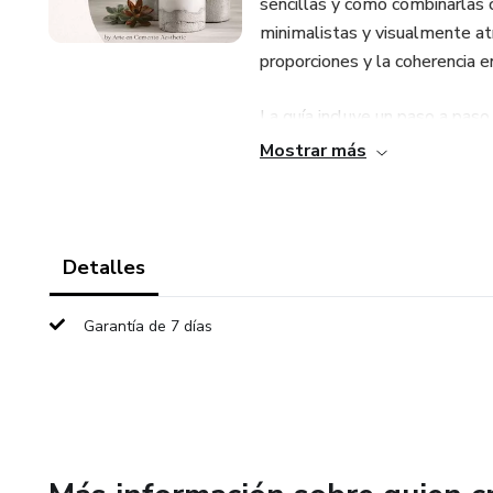
sencillas y cómo combinarlas
minimalistas y visualmente atr
proporciones y la coherencia e
La guía incluye un paso a paso
ideas de sets decorativos y p
Mostrar más
principiantes.
Este producto no requiere exp
ebook principal, ampliando las
Detalles
Formato digital. Acceso inmed
Garantía de 7 días