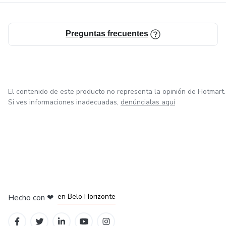
Preguntas frecuentes
El contenido de este producto no representa la opinión de Hotmart.
Si ves informaciones inadecuadas,
denúncialas aquí
en Ciudad de México
en Bogotá
en Amsterdam
en Madrid
en Belo Horizonte
Hecho con
❤