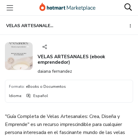
Ir
Ir
Ir
al
a
al
contenido
la
pie
principal
página
de
VELAS ARTESANALES (ebook emprendedor)
de
página
pago
VELAS ARTESANALES (ebook
emprendedor)
daiana fernandez
Formato
:
eBooks o Documentos
Idioma
:
Español
"Guía Completa de Velas Artesanales: Crea, Diseña y
Emprende" es un recurso imprescindible para cualquier
persona interesada en el fascinante mundo de las velas