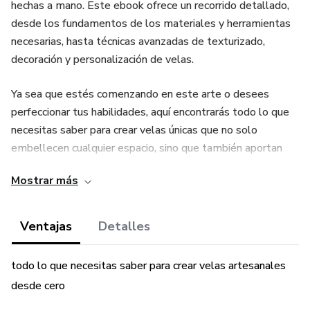
hechas a mano. Este ebook ofrece un recorrido detallado,
desde los fundamentos de los materiales y herramientas
necesarias, hasta técnicas avanzadas de texturizado,
decoración y personalización de velas.
Ya sea que estés comenzando en este arte o desees
perfeccionar tus habilidades, aquí encontrarás todo lo que
necesitas saber para crear velas únicas que no solo
embellecen cualquier espacio, sino que también aportan
bienestar y energía a tu entorno. Aprende a utilizar ceras
Mostrar más
naturales, aceites esenciales, colorantes y fragancias para
diseñar velas relajantes, energizantes, decorativas y mucho
más.
Ventajas
Detalles
Además de las técnicas de creación, este ebook te guía en
todo lo que necesitas saber para crear velas artesanales
la presentación de tus productos y en la construcción de un
desde cero
negocio exitoso, con estrategias de marketing y ventas
efectivas. Desde la elaboración de sets temáticos hasta el