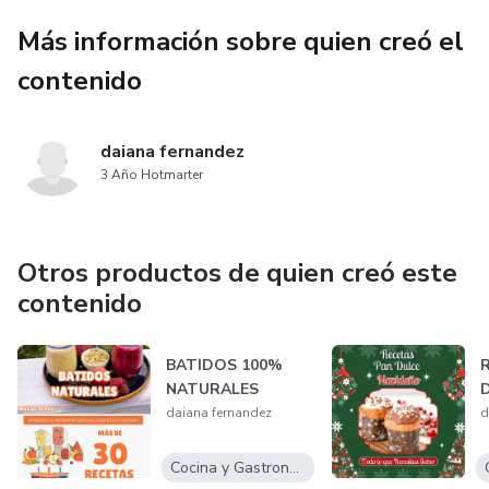
diseño de empaques atractivos, este recurso te ayudará a
Más información sobre quien creó el
convertir tu pasión por las velas en un emprendimiento
contenido
exitoso.
Ideal para quienes buscan un hobby creativo o desean iniciar
daiana fernandez
su propio negocio de velas, este ebook es una invitación a
3 Año Hotmarter
explorar el arte de iluminar, decorar y crear con propósito.
Otros productos de quien creó este
contenido
BATIDOS 100%
R
NATURALES
D
daiana fernandez
d
Cocina y Gastronomía