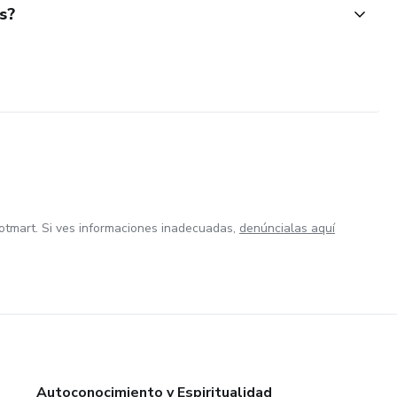
s?
otmart. Si ves informaciones inadecuadas,
denúncialas aquí
Autoconocimiento y Espiritualidad