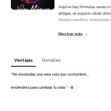
Aquí no hay fórmulas vacías ni
amigas, un espacio cálido don
rituales sencillos, intenciones
✨ Descubrirás:
Mostrar más
🕯️ El verdadero poder energét
🌈 Cómo cargar una vela con tu
Ventajas
Detalles
protección.
“No enciendas una vela solo por costumbre…
🌿 El significado espiritual de
según tu deseo.
enciéndela para cambiar tu vida.” ✨🕯️
🧘‍♀️ Cómo potenciar tus ritual
📜 Rituales para pedir milagros