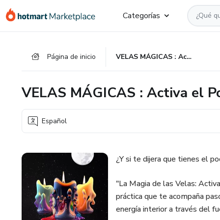
Ir
Ir
Ir
Categorías
al
a
al
contenido
la
pie
principal
página
de
Página de inicio
VELAS MÁGICAS : Activa el Poder de los Milagros
de
página
pago
VELAS MÁGICAS : Activa el Po
Español
¿Y si te dijera que tienes el 
"La Magia de las Velas: Activa
práctica que te acompaña paso 
energía interior a través del f