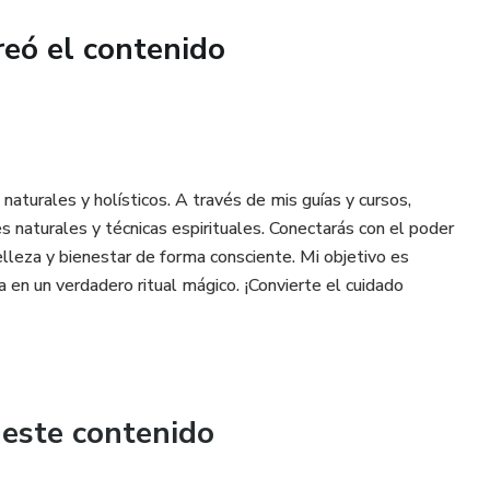
reó el contenido
ada intención.
icios de conexión profunda con tu fe.
naturales y holísticos. A través de mis guías y cursos,
n llamado a tu alma. Porque no enciendes una vela para ver...
s naturales y técnicas espirituales. Conectarás con el poder
 belleza y bienestar de forma consciente. Mi objetivo es
agia y pedirle al universo lo que mereces?
a en un verdadero ritual mágico. ¡Convierte el cuidado
. 🌙✨
 este contenido