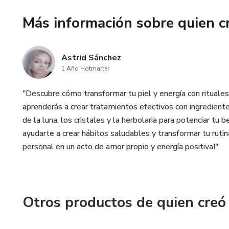
Incluye bonus especiales:
Más información sobre quien c
💫 Guía de afirmaciones para c
Astrid Sánchez
💫 Oraciones poderosas y ejerc
1 Año Hotmarter
"Descubre cómo transformar tu piel y energía con rituales 
Este no es solo un libro… es u
aprenderás a crear tratamientos efectivos con ingrediente
la enciendes para creer.
de la luna, los cristales y la herbolaria para potenciar tu
¿Estás lista para activar tu m
ayudarte a crear hábitos saludables y transformar tu rutin
personal en un acto de amor propio y energía positiva!"
Entonces este libro es para ti
Otros productos de quien creó