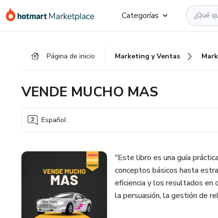
Ir
Ir
Ir
Categorías
al
a
al
contenido
la
pie
principal
página
de
Página de inicio
Marketing y Ventas
Mark
de
página
pago
VENDE MUCHO MAS
Español
"Este libro es una guía prácti
conceptos básicos hasta estra
eficiencia y los resultados en
la persuasión, la gestión de re