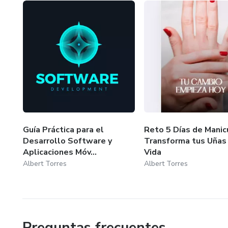
phare, illuminant le chemin de ceux qui aspirent à l’app
façonnée par le désir inébranlable d’être un catalyseur de 
continue. Grâce à Dieu !
Guía Práctica para el
Reto 5 Días de Manic
Desarrollo Software y
Transforma tus Uñas 
Aplicaciones Móv...
Vida
Albert Torres
Albert Torres
Preguntas frecuentes