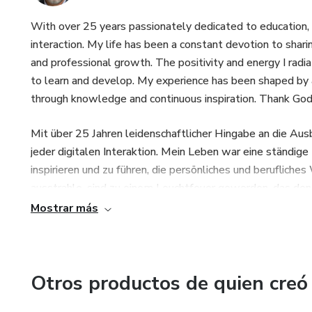
With over 25 years passionately dedicated to education,
interaction. My life has been a constant devotion to shar
and professional growth. The positivity and energy I radi
to learn and develop. My experience has been shaped by a
through knowledge and continuous inspiration. Thank God
Mit über 25 Jahren leidenschaftlicher Hingabe an die Aus
jeder digitalen Interaktion. Mein Leben war eine ständig
inspirieren und zu führen, die persönliches und berufliche
ausstrahle, sind zu einem Leuchtfeuer geworden, das den
Erfahrung wurde von dem unerschütterlichen Wunsch geprä
Mostrar más
Wissen und kontinuierliche Inspiration zu sein. Gott sei Da
Avec plus de 25 ans consacrés avec passion à la format
interaction numérique. Ma vie a été une dévotion constante
Otros productos de quien creó
recherchent la croissance personnelle et professionnelle. 