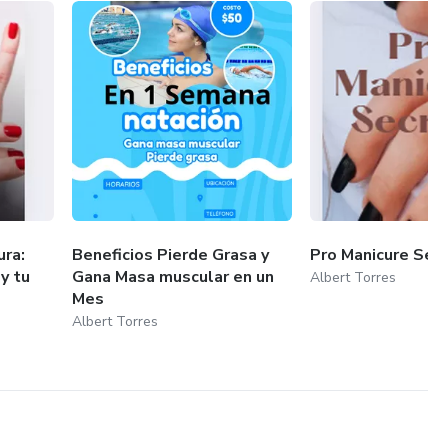
rentissage et au développement. Mon expérience a été
la transformation des vies grâce au savoir et à une inspiration
ura:
Beneficios Pierde Grasa y
Pro Manicure Sec
y tu
Gana Masa muscular en un
Albert Torres
Mes
Albert Torres