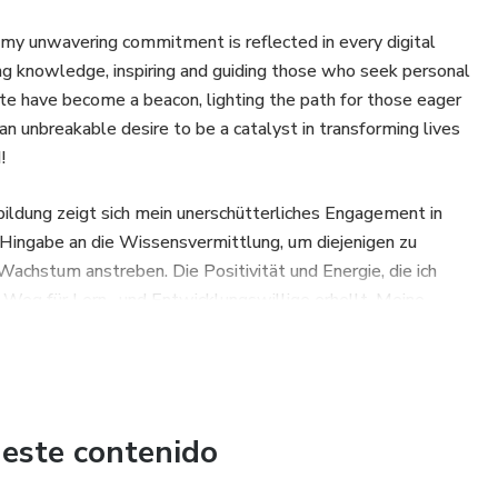
 my unwavering commitment is reflected in every digital
ing knowledge, inspiring and guiding those who seek personal
ate have become a beacon, lighting the path for those eager
n unbreakable desire to be a catalyst in transforming lives
!
bildung zeigt sich mein unerschütterliches Engagement in
e Hingabe an die Wissensvermittlung, um diejenigen zu
s Wachstum anstreben. Die Positivität und Energie, die ich
 Weg für Lern- und Entwicklungswillige erhellt. Meine
gt, ein Katalysator für die Transformation von Leben durch
nk!
ion, mon engagement inébranlable se manifeste dans chaque
 à transmettre le savoir, à inspirer et à guider ceux qui
 este contenido
La positivité et l’énergie que je rayonne sont devenues un