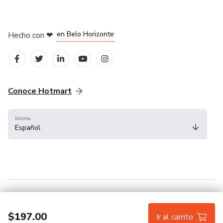
en Ciudad de México
en Bogotá
en Amsterdam
en Madrid
en Belo Horizonte
Hecho con
❤
Conoce Hotmart
Idioma
Español
FAQ
Términos
Privacidad
Cookies
$197.00
Ir al carrito