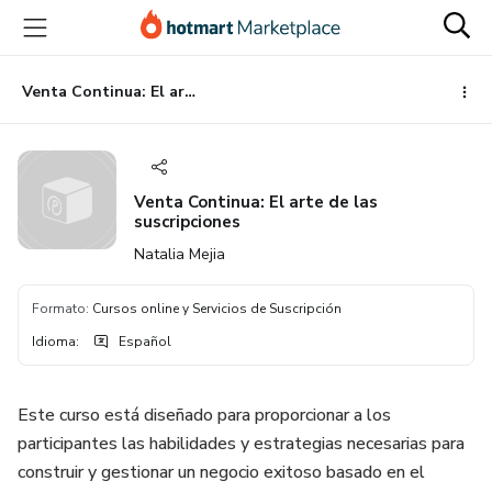
Ir
Ir
Ir
al
a
al
contenido
la
pie
principal
página
de
Venta Continua: El arte de las suscripciones
de
página
pago
Venta Continua: El arte de las
suscripciones
Natalia Mejia
Formato
:
Cursos online y Servicios de Suscripción
Idioma
:
Español
Este curso está diseñado para proporcionar a los
participantes las habilidades y estrategias necesarias para
construir y gestionar un negocio exitoso basado en el