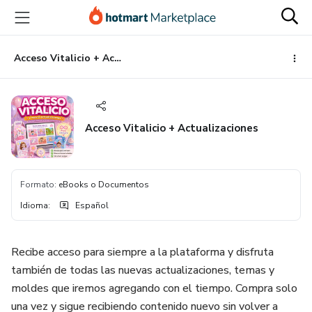
Ir
Ir
Ir
al
a
al
contenido
la
pie
principal
página
de
Acceso Vitalicio + Actualizaciones
de
página
pago
Acceso Vitalicio + Actualizaciones
Formato
:
eBooks o Documentos
Idioma
:
Español
Recibe acceso para siempre a la plataforma y disfruta
también de todas las nuevas actualizaciones, temas y
moldes que iremos agregando con el tiempo. Compra solo
una vez y sigue recibiendo contenido nuevo sin volver a