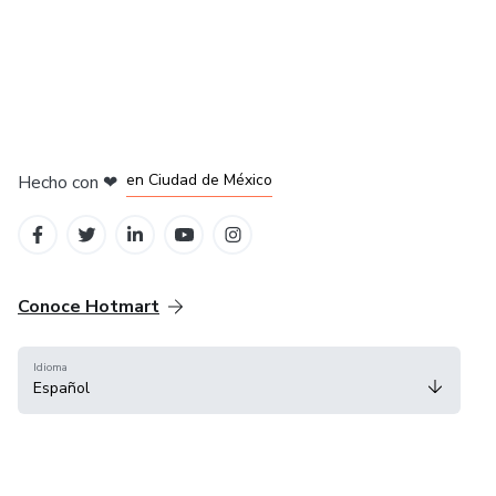
en Bogotá
en Amsterdam
en Madrid
en Ciudad de México
Hecho con
❤
en Belo Horizonte
Conoce Hotmart
Idioma
Español