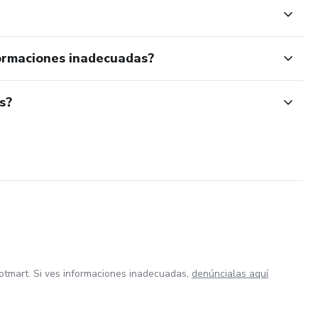
ormaciones inadecuadas?
s?
otmart. Si ves informaciones inadecuadas,
denúncialas aquí