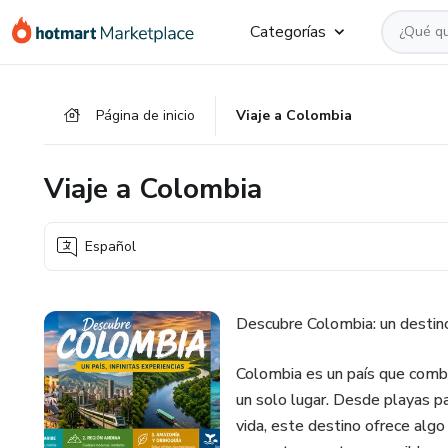
Ir
Ir
Ir
Categorías
al
a
al
contenido
la
pie
principal
página
de
Página de inicio
Viaje a Colombia
de
página
pago
Viaje a Colombia
Español
Descubre Colombia: un destino
Colombia es un país que combin
un solo lugar. Desde playas p
vida, este destino ofrece algo