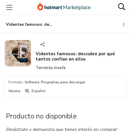
Ir
Ir
Ir
al
a
al
contenido
la
pie
principal
página
de
Videntes famosos: descubre por qué tantos confían en ellos
de
página
pago
Videntes famosos: descubre por qué
tantos confían en ellos
Tarotista Josefa
Formato
:
Software, Programas para descargar
Idioma
:
Español
Producto no disponible
¡Regístrate y demuestra que tienes interés en comprar!