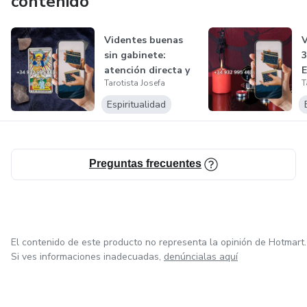
contenido
Videntes buenas
sin gabinete:
atención directa y
Tarotista Josefa
T
sin interme...
P
Espiritualidad
Preguntas frecuentes
El contenido de este producto no representa la opinión de Hotmart.
Si ves informaciones inadecuadas,
denúncialas aquí