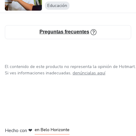
Educación
Preguntas frecuentes
El contenido de este producto no representa la opinión de Hotmart.
Si ves informaciones inadecuadas,
denúncialas aquí
en Ciudad de México
en Bogotá
en Amsterdam
en Madrid
en Belo Horizonte
Hecho con
❤