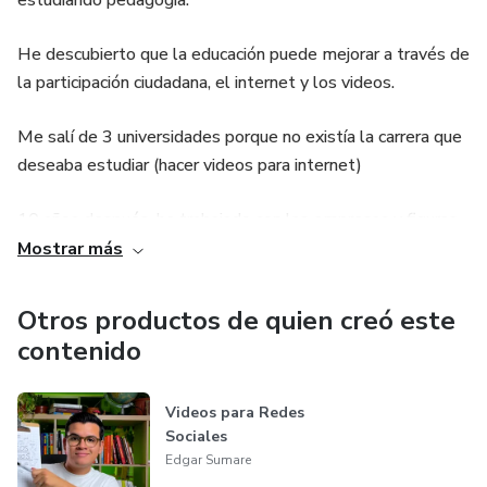
estudiando pedagogía.
He descubierto que la educación puede mejorar a través de
la participación ciudadana, el internet y los videos.
Me salí de 3 universidades porque no existía la carrera que
deseaba estudiar (hacer videos para internet)
10 años después, he trabajado con las empresas y figuras
públicas más grandes de mi país.
Mostrar más
Mérida, Yucatán, México.
Otros productos de quien creó este
contenido
Videos para Redes
Sociales
Edgar Sumare