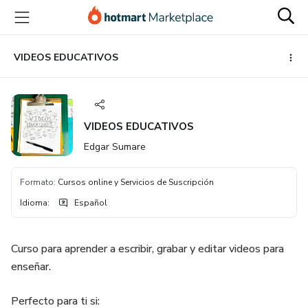
Ir
Ir
Ir
al
a
al
contenido
la
pie
principal
página
de
VIDEOS EDUCATIVOS
de
página
pago
VIDEOS EDUCATIVOS
Edgar Sumare
Formato
:
Cursos online y Servicios de Suscripción
Idioma
:
Español
Curso para aprender a escribir, grabar y editar videos para
enseñar.
Perfecto para ti si: