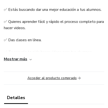
✅ Estás buscando dar una mejor educación a tus alumnos.
✅ Quieres aprender fácil y rápido el proceso completo para
hacer videos.
✅ Das clases en línea.
✅ Tu escuela te pide hacer videos para tus alumnos.
Mostrar más
✅ Quieres convertir temas complicados en videos fáciles
de entender.
Acceder al producto comprado
Clases en vivo y tutoriales.
Detalles