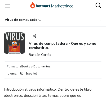
Ir
Ir
Ir
al
a
al
contenido
la
pie
principal
página
de
Virus de computadora - Que es y como combatirlo.
de
página
pago
Virus de computadora - Que es y como
combatirlo.
Bastián Cortés
Formato
:
eBooks o Documentos
Idioma
:
Español
Introducción al virus informático. Dentro de este libro
electrónico, descubrirá los temas sobre que es