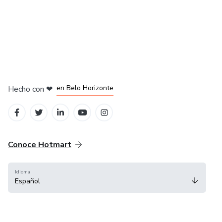
en Ciudad de México
en Bogotá
en Amsterdam
en Madrid
en Belo Horizonte
Hecho con
❤
Conoce Hotmart
Idioma
Español