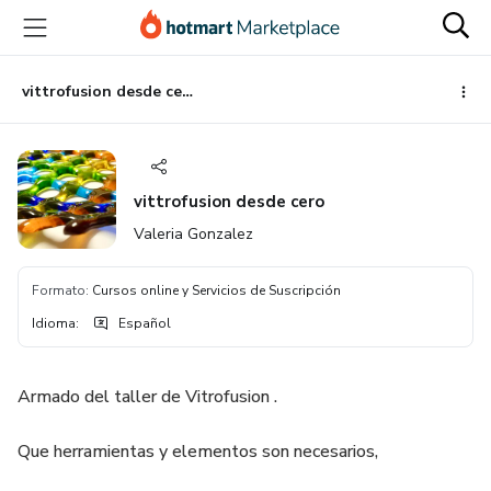
Ir
Ir
Ir
al
a
al
contenido
la
pie
principal
página
de
vittrofusion desde cero
de
página
pago
vittrofusion desde cero
Valeria Gonzalez
Formato
:
Cursos online y Servicios de Suscripción
Idioma
:
Español
Armado del taller de Vitrofusion .
Que herramientas y elementos son necesarios,