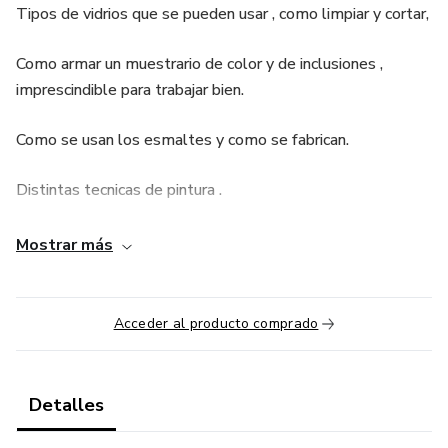
Tipos de vidrios que se pueden usar , como limpiar y cortar,
Como armar un muestrario de color y de inclusiones ,
imprescindible para trabajar bien.
Como se usan los esmaltes y como se fabrican.
Distintas tecnicas de pintura .
Formula de tres colores para preparar con oxidos.
Mostrar más
Tipos de moldes que se pueden usar y que hacer antes de
enviar al horno .
Acceder al producto comprado
Detalles