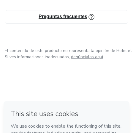
Preguntas frecuentes
El contenido de este producto no representa la opinión de Hotmart.
Si ves informaciones inadecuadas,
denúncialas aquí
en Bogotá
en Amsterdam
en Madrid
en Ciudad de México
Hecho con
❤
en Belo Horizonte