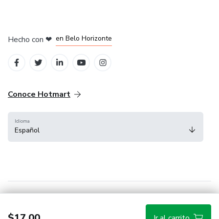
en Ciudad de México
en Bogotá
en Amsterdam
en Madrid
en Belo Horizonte
Hecho con
❤
Conoce Hotmart
Idioma
Español
FAQ
Términos
Privacidad
Cookies
$17.00
Ir al carrito