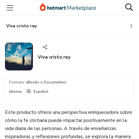
Ir
Ir
Ir
al
a
al
contenido
la
pie
principal
página
de
Viva cristo rey
de
página
pago
Viva cristo rey
Formato
:
eBooks o Documentos
Idioma
:
Español
Este producto ofrece una perspectiva enriquecedora sobre
cómo la fe cristiana puede impactar positivamente en la
vida diaria de las personas. A través de enseñanzas
inspiradoras y reflexiones profundas, se explora la manera