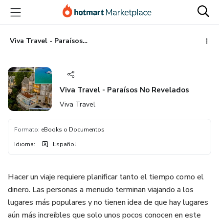
Ir
Ir
Ir
al
a
al
contenido
la
pie
principal
página
de
Viva Travel - Paraísos No Revelados
de
página
pago
Viva Travel - Paraísos No Revelados
Viva Travel
Formato
:
eBooks o Documentos
Idioma
:
Español
Hacer un viaje requiere planificar tanto el tiempo como el
dinero. Las personas a menudo terminan viajando a los
lugares más populares y no tienen idea de que hay lugares
aún más increíbles que solo unos pocos conocen en este