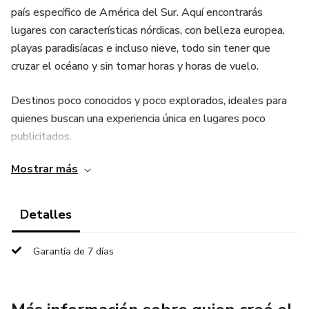
país específico de América del Sur. Aquí encontrarás
lugares con características nórdicas, con belleza europea,
playas paradisíacas e incluso nieve, todo sin tener que
cruzar el océano y sin tomar horas y horas de vuelo.
Destinos poco conocidos y poco explorados, ideales para
quienes buscan una experiencia única en lugares poco
publicitados.
Mostrar más
Viva una experiencia única de glamour en estos paraísos.
Te arrepentirás de no haber visitado estos lugares antes.
Detalles
Garantía de 7 días