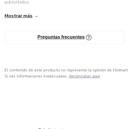
publicitados.
Mostrar más
Viva una experiencia única de glamour en estos paraísos.
Te arrepentirás de no haber visitado estos lugares antes.
Preguntas frecuentes
El contenido de este producto no representa la opinión de Hotmart.
Si ves informaciones inadecuadas,
denúncialas aquí
en Ciudad de México
en Bogotá
en Amsterdam
en Madrid