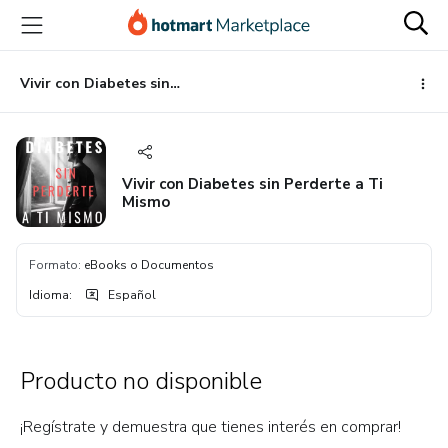
Ir
Ir
Ir
al
a
al
contenido
la
pie
principal
página
de
Vivir con Diabetes sin Perderte a Ti Mismo
de
página
pago
Vivir con Diabetes sin Perderte a Ti
Mismo
Formato
:
eBooks o Documentos
Idioma
:
Español
Producto no disponible
¡Regístrate y demuestra que tienes interés en comprar!