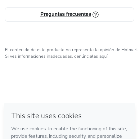
Preguntas frecuentes
El contenido de este producto no representa la opinión de Hotmart.
Si ves informaciones inadecuadas,
denúncialas aquí
en Bogotá
en Amsterdam
en Madrid
en Ciudad de México
Hecho con
❤
en Belo Horizonte