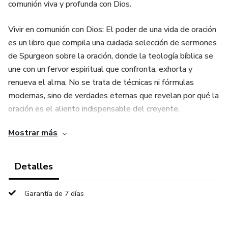
comunión viva y profunda con Dios.
Vivir en comunión con Dios: El poder de una vida de oración
es un libro que compila una cuidada selección de sermones
de Spurgeon sobre la oración, donde la teología bíblica se
une con un fervor espiritual que confronta, exhorta y
renueva el alma. No se trata de técnicas ni fórmulas
modernas, sino de verdades eternas que revelan por qué la
oración es el aliento indispensable del creyente.
Mostrar más
En estas páginas descubrirás:
* Por qué la oración es esencial para una vida cristiana
Detalles
sólida y perseverante.
Garantía de 7 días
* Cómo cultivar una comunión real con Dios en medio de
las pruebas y la sequedad espiritual.