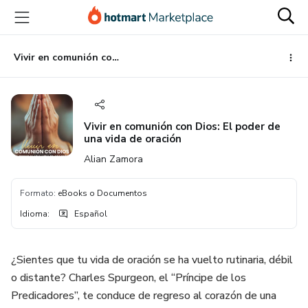
Ir
Ir
Ir
al
a
al
contenido
la
pie
principal
página
de
Vivir en comunión con Dios: El poder de una vida de oración
de
página
pago
Vivir en comunión con Dios: El poder de
una vida de oración
Alian Zamora
Formato
:
eBooks o Documentos
Idioma
:
Español
¿Sientes que tu vida de oración se ha vuelto rutinaria, débil
o distante? Charles Spurgeon, el “Príncipe de los
Predicadores”, te conduce de regreso al corazón de una