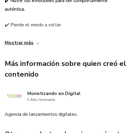
✔️ Nutre tus emociones para ser completamente
auténtica.
✔️ Pierde el miedo a soltar.
✔️ Trabaja los apegos que no te permiten avanzar.
Mostrar más
✔️ Aprende que el miedo es una gran bendición.
Más información sobre quien creó el
contenido
Monetizando en Digital
5 Año Hotmarter
Agencia de lanzamientos digitales.