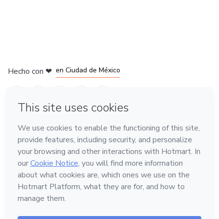
en Bogotá
en Amsterdam
en Madrid
en Ciudad de México
Hecho con
❤
en Belo Horizonte
Conoce Hotmart
Idioma
Español