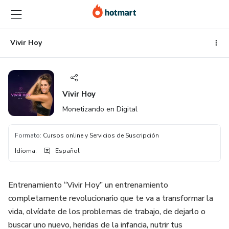
Ir
Ir
Ir
al
a
al
contenido
la
pie
principal
página
de
Vivir Hoy
de
página
pago
Vivir Hoy
Monetizando en Digital
Formato
:
Cursos online y Servicios de Suscripción
Idioma
:
Español
Entrenamiento “Vivir Hoy” un entrenamiento
completamente revolucionario que te va a transformar la
vida, olvídate de los problemas de trabajo, de dejarlo o
buscar uno nuevo, heridas de la infancia, nutrir tus