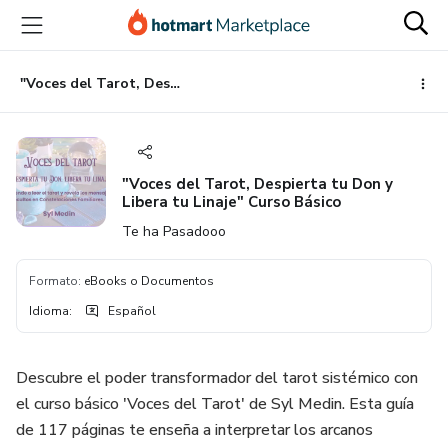
Ir
Ir
Ir
al
a
al
contenido
la
pie
principal
página
de
"Voces del Tarot, Despierta tu Don y Libera tu Linaje" Curso Básico
de
página
pago
"Voces del Tarot, Despierta tu Don y
Libera tu Linaje" Curso Básico
Te ha Pasadooo
Formato
:
eBooks o Documentos
Idioma
:
Español
Descubre el poder transformador del tarot sistémico con
el curso básico 'Voces del Tarot' de Syl Medin. Esta guía
de 117 páginas te enseña a interpretar los arcanos