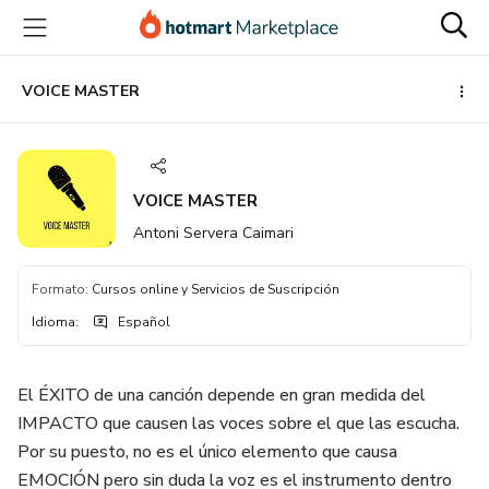
Ir
Ir
Ir
al
a
al
contenido
la
pie
principal
página
de
VOICE MASTER
de
página
pago
VOICE MASTER
Antoni Servera Caimari
Formato
:
Cursos online y Servicios de Suscripción
Idioma
:
Español
El ÉXITO de una canción depende en gran medida del
IMPACTO que causen las voces sobre el que las escucha.
Por su puesto, no es el único elemento que causa
EMOCIÓN pero sin duda la voz es el instrumento dentro