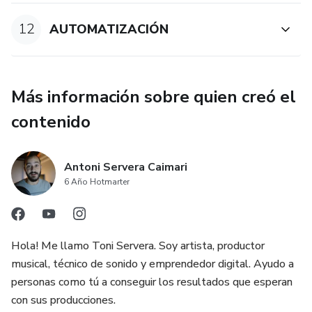
nuestras producciones.
12
AUTOMATIZACIÓN
MÓDULO 10: AUTOMATIZACIÓN
Aprendemos a usar la automatización y vemos algunos
Más información sobre quien creó el
ejemplos de cómo podemos usarla para crear mucho
dinamismo en nuestra producciones.
contenido
Antoni Servera Caimari
6 Año Hotmarter
Hola! Me llamo Toni Servera. Soy artista, productor
musical, técnico de sonido y emprendedor digital. Ayudo a
personas como tú a conseguir los resultados que esperan
con sus producciones.