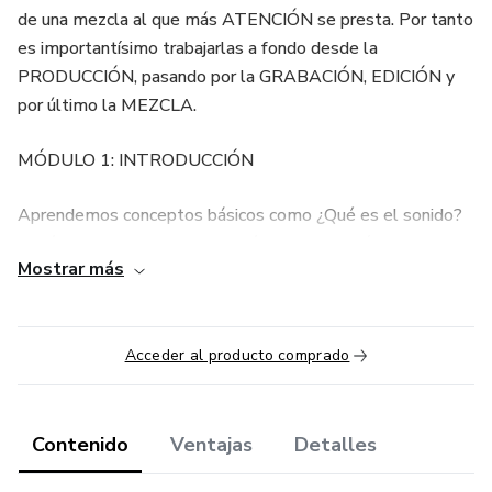
de una mezcla al que más ATENCIÓN se presta. Por tanto
es importantísimo trabajarlas a fondo desde la
PRODUCCIÓN, pasando por la GRABACIÓN, EDICIÓN y
por último la MEZCLA.
MÓDULO 1: INTRODUCCIÓN
Aprendemos conceptos básicos como ¿Qué es el sonido?
¿Qué son las frecuencias? ¿Qué es un espectómetro?
Mostrar más
MÓDULO 2: ANÁLISIS
Aprendemos a analizar nuestras referencias para usar sus
Acceder al producto comprado
recursos en nuestra producciones.
MÓDULO 3: GRABACIÓN
Contenido
Ventajas
Detalles