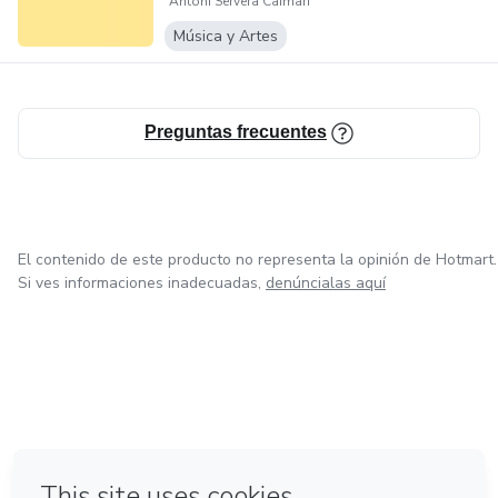
Antoni Servera Caimari
Música y Artes
Preguntas frecuentes
El contenido de este producto no representa la opinión de Hotmart.
Si ves informaciones inadecuadas,
denúncialas aquí
en Bogotá
en Amsterdam
en Madrid
en Ciudad de México
Hecho con
❤