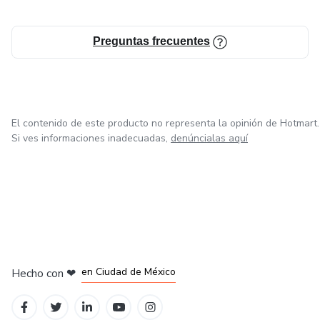
Preguntas frecuentes
El contenido de este producto no representa la opinión de Hotmart.
Si ves informaciones inadecuadas,
denúncialas aquí
en Bogotá
en Amsterdam
en Madrid
en Ciudad de México
Hecho con
❤
en Belo Horizonte