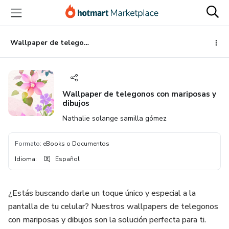
Ir
Ir
Ir
al
a
al
contenido
la
pie
principal
página
de
Wallpaper de telegonos con mariposas y dibujos
de
página
pago
Wallpaper de telegonos con mariposas y
dibujos
Nathalie solange samilla gómez
Formato
:
eBooks o Documentos
Idioma
:
Español
¿Estás buscando darle un toque único y especial a la
pantalla de tu celular? Nuestros wallpapers de telegonos
con mariposas y dibujos son la solución perfecta para ti.