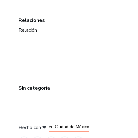
Relaciones
Relación
Sin categoría
en Bogotá
en Amsterdam
en Madrid
en Ciudad de México
Hecho con
❤
en Belo Horizonte