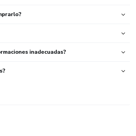
mprarlo?
ormaciones inadecuadas?
s?