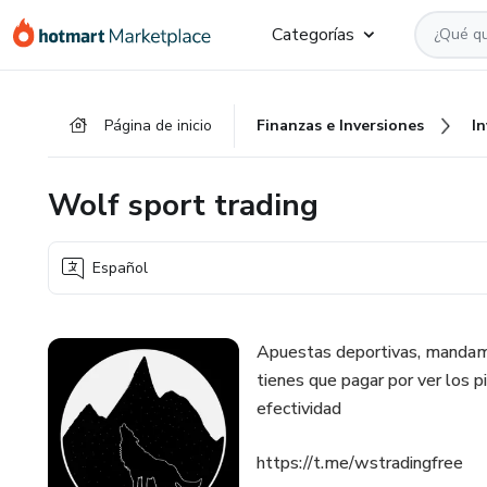
Ir
Ir
Ir
Categorías
al
a
al
contenido
la
pie
principal
página
de
Página de inicio
Finanzas e Inversiones
I
de
página
pago
Wolf sport trading
Español
Apuestas deportivas, mandamo
tienes que pagar por ver los 
efectividad
https://t.me/wstradingfree