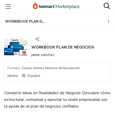
Ir
Ir
Ir
al
a
al
contenido
la
pie
principal
página
de
WORKBOOK PLAN DE NEGOCIOS
de
página
pago
WORKBOOK PLAN DE NEGOCIOS
jaime sanchez
Formato
:
Cursos online y Servicios de Suscripción
Idioma
:
Español
Convierte Ideas en Realidades de Negocio: Descubre cómo
estructurar, comunicar y ejecutar tu visión empresarial con
la ayuda de un plan de negocios confiable.