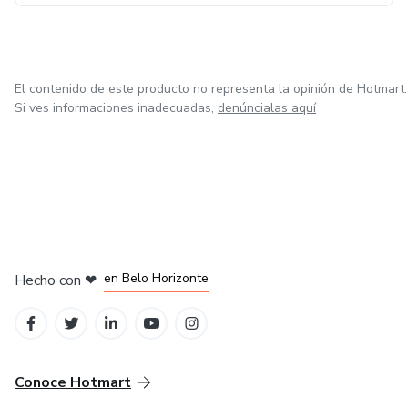
El contenido de este producto no representa la opinión de Hotmart.
Si ves informaciones inadecuadas,
denúncialas aquí
en Ciudad de México
en Bogotá
en Amsterdam
en Madrid
en Belo Horizonte
Hecho con
❤
Conoce Hotmart