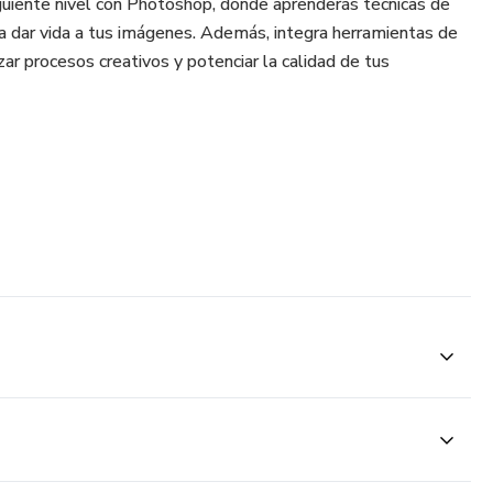
iguiente nivel con Photoshop, donde aprenderás técnicas de
 dar vida a tus imágenes. Además, integra herramientas de
lizar procesos creativos y potenciar la calidad de tus
orientado a resultados, ideal para arquitectos, diseñadores y
r su portafolio y vender mejor sus ideas a través de renders