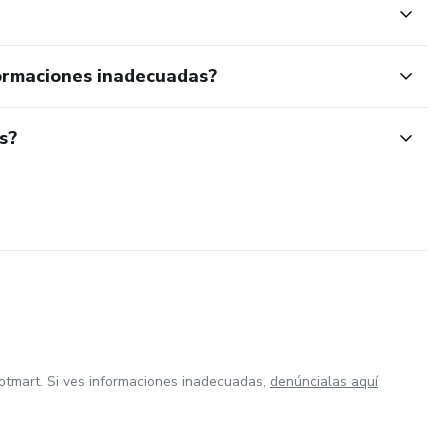
ormaciones inadecuadas?
s?
otmart. Si ves informaciones inadecuadas,
denúncialas aquí