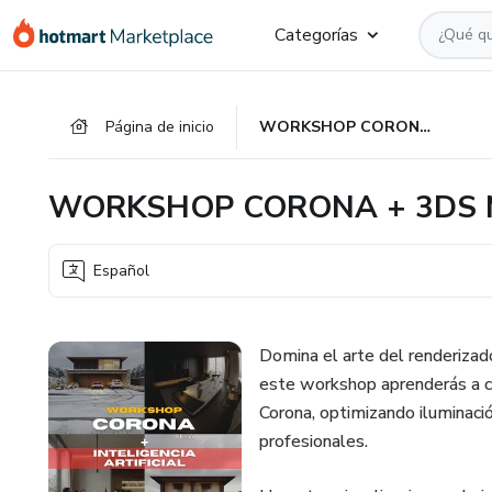
Ir
Ir
Ir
Categorías
al
a
al
contenido
la
pie
principal
página
de
Página de inicio
WORKSHOP CORONA + 3DS MAX + PHOTOSHOP + AI
de
página
pago
WORKSHOP CORONA + 3DS 
Español
Domina el arte del renderizad
este workshop aprenderás a cr
Corona, optimizando iluminaci
profesionales.