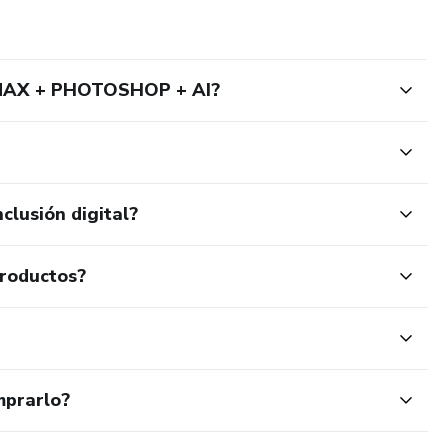
MAX + PHOTOSHOP + AI?
clusión digital?
productos?
mprarlo?