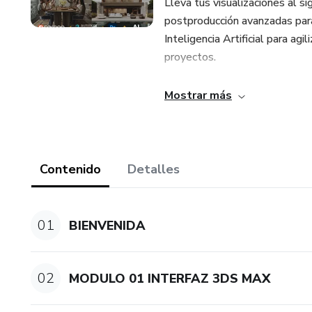
Lleva tus visualizaciones al s
postproducción avanzadas para
Inteligencia Artificial para agi
proyectos.
Un curso práctico, dinámico y 
Mostrar más
artistas 3D que buscan mejora
impactantes.
Contenido
Detalles
01
BIENVENIDA
02
MODULO 01 INTERFAZ 3DS MAX